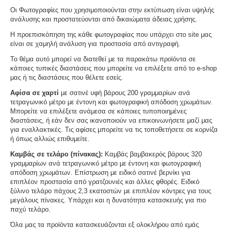
Οι Φωτογραφίες που χρησιμοποιούνται στην εκτύπωση είναι υψηλής
ανάλυσης και προστατεύονται από δικαιώματα άδειας χρήσης.
Η προεπισκόπηση της κάθε φωτογραφίας που υπάρχει στο site μας
είναι σε χαμηλή ανάλυση για προστασία από αντιγραφή.
Το θέμα αυτό μπορεί να διατεθεί με τα παρακάτω προϊόντα σε
κάποιες τυπικές διαστάσεις που μπορείτε να επιλέξετε από το e-shop
μας ή τις διαστάσεις που θέλετε εσείς.
Αφίσα σε χαρτί
με σατινέ υφή βάρους 200 γραμμαρίων ανά
τετραγωνικό μέτρο με έντονη και φωτογραφική απόδοση χρωμάτων.
Μπορείτε να επιλέξετε ανάμεσα σε κάποιες τυποποιημένες
διαστάσεις, ή εάν δεν σας ικανοποιούν να επικοινωνήσετε μαζί μας
για εναλλακτικές. Τις αφίσες μπορείτε να τις τοποθετήσετε σε κορνίζα
ή όπως αλλιώς επιθυμείτε.
Καμβάς σε τελάρο (πίνακας):
Καμβάς βαμβακερός βάρους 320
γραμμαρίων ανά τετραγωνικό μέτρο με έντονη και φωτογραφική
απόδοση χρωμάτων. Επίστρωση με ειδικό σατινέ βερνίκι για
επιπλέον προστασία από γρατζουνιές και άλλες φθορές. Ειδικό
ξύλινο τελάρο πάχους 2,3 εκατοστών με επιπλέον κόντρες για τους
μεγάλους πίνακες. Υπάρχει και η δυνατότητα κατασκευής για πιο
παχύ τελάρο.
Όλα μας τα προϊόντα κατασκευάζονται εξ ολοκλήρου από εμάς