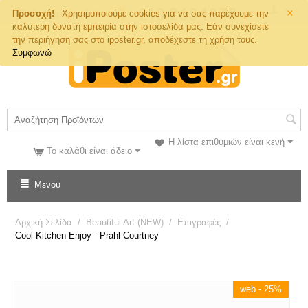
×
Τηλ. Παραγγελιών
Προσοχή!
Χρησιμοποιούμε cookies για να σας παρέχουμε την
καλύτερη δυνατή εμπειρία στην ιστοσελίδα μας. Εάν συνεχίσετε
την περιήγηση σας στο iposter.gr, αποδέχεστε τη χρήση τους.
Συμφωνώ
Η λίστα επιθυμιών είναι κενή
Το καλάθι είναι άδειο
Μενού
Αρχική Σελίδα
/
Beautiful Art (NEW)
/
Επιγραφές
/
Cool Kitchen Enjoy - Prahl Courtney
web - 25%