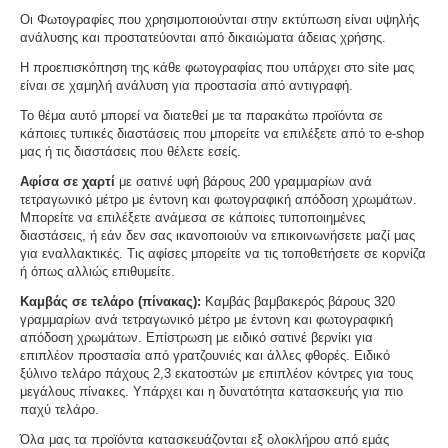
Οι Φωτογραφίες που χρησιμοποιούνται στην εκτύπωση είναι υψηλής
ανάλυσης και προστατεύονται από δικαιώματα άδειας χρήσης.
Η προεπισκόπηση της κάθε φωτογραφίας που υπάρχει στο site μας
είναι σε χαμηλή ανάλυση για προστασία από αντιγραφή.
Το θέμα αυτό μπορεί να διατεθεί με τα παρακάτω προϊόντα σε
κάποιες τυπικές διαστάσεις που μπορείτε να επιλέξετε από το e-shop
μας ή τις διαστάσεις που θέλετε εσείς.
Αφίσα σε χαρτί
με σατινέ υφή βάρους 200 γραμμαρίων ανά
τετραγωνικό μέτρο με έντονη και φωτογραφική απόδοση χρωμάτων.
Μπορείτε να επιλέξετε ανάμεσα σε κάποιες τυποποιημένες
διαστάσεις, ή εάν δεν σας ικανοποιούν να επικοινωνήσετε μαζί μας
για εναλλακτικές. Τις αφίσες μπορείτε να τις τοποθετήσετε σε κορνίζα
ή όπως αλλιώς επιθυμείτε.
Καμβάς σε τελάρο (πίνακας):
Καμβάς βαμβακερός βάρους 320
γραμμαρίων ανά τετραγωνικό μέτρο με έντονη και φωτογραφική
απόδοση χρωμάτων. Επίστρωση με ειδικό σατινέ βερνίκι για
επιπλέον προστασία από γρατζουνιές και άλλες φθορές. Ειδικό
ξύλινο τελάρο πάχους 2,3 εκατοστών με επιπλέον κόντρες για τους
μεγάλους πίνακες. Υπάρχει και η δυνατότητα κατασκευής για πιο
παχύ τελάρο.
Όλα μας τα προϊόντα κατασκευάζονται εξ ολοκλήρου από εμάς