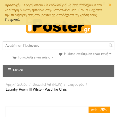
×
Τηλ. Παραγγελιών
Προσοχή!
Χρησιμοποιούμε cookies για να σας παρέχουμε την
καλύτερη δυνατή εμπειρία στην ιστοσελίδα μας. Εάν συνεχίσετε
την περιήγηση σας στο iposter.gr, αποδέχεστε τη χρήση τους.
Συμφωνώ
Η λίστα επιθυμιών είναι κενή
Το καλάθι είναι άδειο
Μενού
Αρχική Σελίδα
/
Beautiful Art (NEW)
/
Επιγραφές
/
Laundry Room III White - Paschke Chris
web - 25%