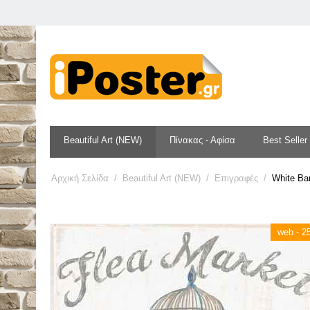
Beautiful Art (NEW)
Πίνακας - Αφίσα
Best Seller
Αρχική Σελίδα
/
Beautiful Art (NEW)
/
Επιγραφές
/
White Bar
web - 