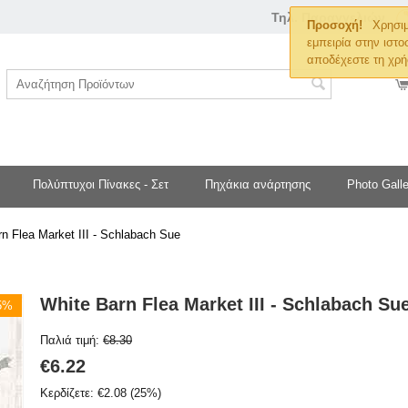
Τηλ. Παραγγελιών
Προσοχή!
Χρησιμ
εμπειρία στην ιστο
αποδέχεστε τη χρή
Πολύπτυχοι Πίνακες - Σετ
Πηχάκια ανάρτησης
Photo Galle
n Flea Market III - Schlabach Sue
White Barn Flea Market III - Schlabach Su
25%
Παλιά τιμή:
€
8.30
€
6.22
Κερδίζετε:
€
2.08
(
25
%)