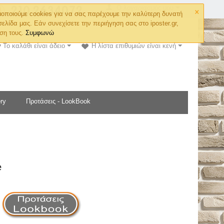
×
Ο λογαριασμός μου
οποιούμε cookies για να σας παρέχουμε την καλύτερη δυνατή
σελίδα μας. Εάν συνεχίσετε την περιήγηση σας στο iposter.gr,
ση τους.
Συμφωνώ
Το καλάθι είναι άδειο
Η λίστα επιθυμιών είναι κενή
ry
Προτάσεις - LookBook
e