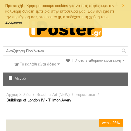
×
Τηλ. Παραγγελιών
Προσοχή!
Χρησιμοποιούμε cookies για να σας παρέχουμε την
καλύτερη δυνατή εμπειρία στην ιστοσελίδα μας. Εάν συνεχίσετε
την περιήγηση σας στο iposter.gr, αποδέχεστε τη χρήση τους.
Συμφωνώ
Η λίστα επιθυμιών είναι κενή
Το καλάθι είναι άδειο
Μενού
Αρχική Σελίδα
/
Beautiful Art (NEW)
/
Ευρωπαϊκά
/
Buildings of London IV - Tillmon Avery
web - 25%