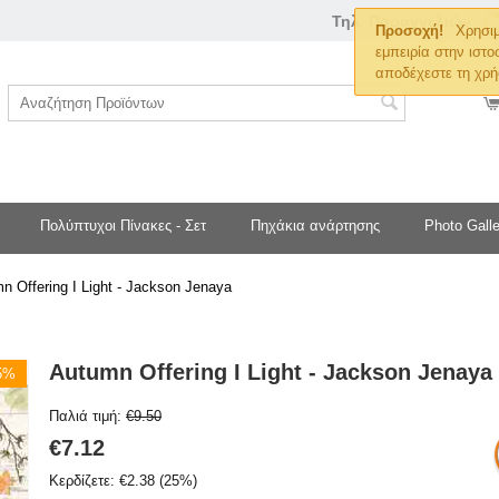
Τηλ. Παραγγελιών
Προσοχή!
Χρησιμ
εμπειρία στην ιστο
αποδέχεστε τη χρή
Πολύπτυχοι Πίνακες - Σετ
Πηχάκια ανάρτησης
Photo Galle
n Offering I Light - Jackson Jenaya
Autumn Offering I Light - Jackson Jenaya
25%
Παλιά τιμή:
€
9.50
€
7.12
Κερδίζετε:
€
2.38
(
25
%)