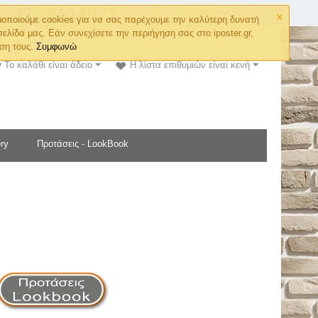
×
Ο λογαριασμός μου
οποιούμε cookies για να σας παρέχουμε την καλύτερη δυνατή
σελίδα μας. Εάν συνεχίσετε την περιήγηση σας στο iposter.gr,
ση τους.
Συμφωνώ
Το καλάθι είναι άδειο
Η λίστα επιθυμιών είναι κενή
ry
Προτάσεις - LookBook