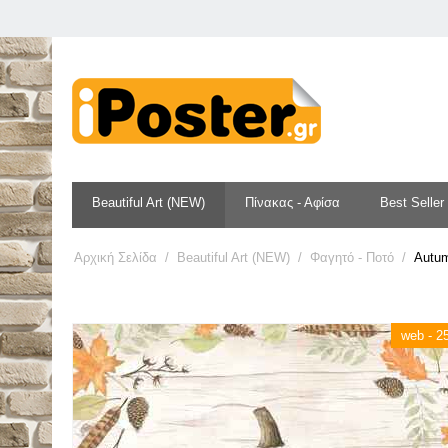
Beautiful Art (NEW)
Πίνακας - Αφίσα
Best Seller
Αρχική Σελίδα
/
Beautiful Art (NEW)
/
Φαγητό - Ποτό
/
Autum
web - 