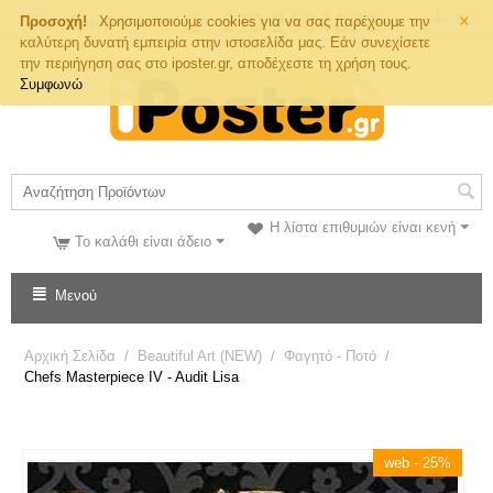
×
Τηλ. Παραγγελιών
Προσοχή!
Χρησιμοποιούμε cookies για να σας παρέχουμε την
καλύτερη δυνατή εμπειρία στην ιστοσελίδα μας. Εάν συνεχίσετε
την περιήγηση σας στο iposter.gr, αποδέχεστε τη χρήση τους.
Συμφωνώ
Η λίστα επιθυμιών είναι κενή
Το καλάθι είναι άδειο
Μενού
Αρχική Σελίδα
/
Beautiful Art (NEW)
/
Φαγητό - Ποτό
/
Chefs Masterpiece IV - Audit Lisa
web - 25%