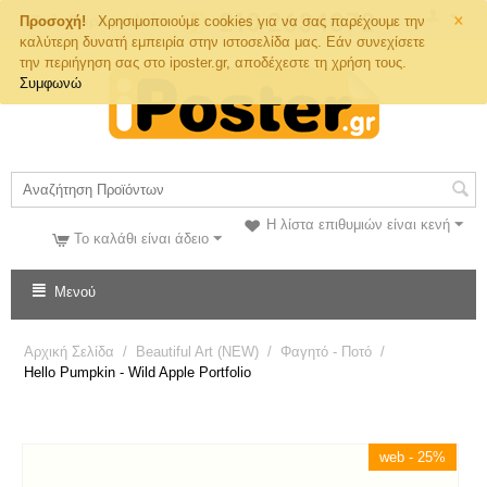
×
Τηλ. Παραγγελιών
Προσοχή!
Χρησιμοποιούμε cookies για να σας παρέχουμε την
καλύτερη δυνατή εμπειρία στην ιστοσελίδα μας. Εάν συνεχίσετε
την περιήγηση σας στο iposter.gr, αποδέχεστε τη χρήση τους.
Συμφωνώ
Η λίστα επιθυμιών είναι κενή
Το καλάθι είναι άδειο
Μενού
Αρχική Σελίδα
/
Beautiful Art (NEW)
/
Φαγητό - Ποτό
/
Hello Pumpkin - Wild Apple Portfolio
web - 25%