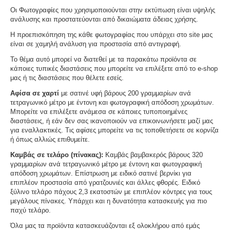
Οι Φωτογραφίες που χρησιμοποιούνται στην εκτύπωση είναι υψηλής
ανάλυσης και προστατεύονται από δικαιώματα άδειας χρήσης.
Η προεπισκόπηση της κάθε φωτογραφίας που υπάρχει στο site μας
είναι σε χαμηλή ανάλυση για προστασία από αντιγραφή.
Το θέμα αυτό μπορεί να διατεθεί με τα παρακάτω προϊόντα σε
κάποιες τυπικές διαστάσεις που μπορείτε να επιλέξετε από το e-shop
μας ή τις διαστάσεις που θέλετε εσείς.
Αφίσα σε χαρτί
με σατινέ υφή βάρους 200 γραμμαρίων ανά
τετραγωνικό μέτρο με έντονη και φωτογραφική απόδοση χρωμάτων.
Μπορείτε να επιλέξετε ανάμεσα σε κάποιες τυποποιημένες
διαστάσεις, ή εάν δεν σας ικανοποιούν να επικοινωνήσετε μαζί μας
για εναλλακτικές. Τις αφίσες μπορείτε να τις τοποθετήσετε σε κορνίζα
ή όπως αλλιώς επιθυμείτε.
Καμβάς σε τελάρο (πίνακας):
Καμβάς βαμβακερός βάρους 320
γραμμαρίων ανά τετραγωνικό μέτρο με έντονη και φωτογραφική
απόδοση χρωμάτων. Επίστρωση με ειδικό σατινέ βερνίκι για
επιπλέον προστασία από γρατζουνιές και άλλες φθορές. Ειδικό
ξύλινο τελάρο πάχους 2,3 εκατοστών με επιπλέον κόντρες για τους
μεγάλους πίνακες. Υπάρχει και η δυνατότητα κατασκευής για πιο
παχύ τελάρο.
Όλα μας τα προϊόντα κατασκευάζονται εξ ολοκλήρου από εμάς