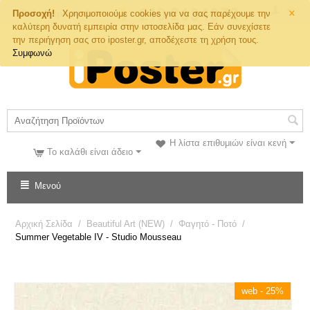
×
Τηλ. Παραγγελιών
Προσοχή!
Χρησιμοποιούμε cookies για να σας παρέχουμε την
καλύτερη δυνατή εμπειρία στην ιστοσελίδα μας. Εάν συνεχίσετε
την περιήγηση σας στο iposter.gr, αποδέχεστε τη χρήση τους.
Συμφωνώ
Η λίστα επιθυμιών είναι κενή
Το καλάθι είναι άδειο
Μενού
Αρχική Σελίδα
/
Beautiful Art (NEW)
/
Φαγητό - Ποτό
/
Summer Vegetable IV - Studio Mousseau
web - 25%