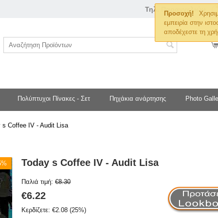
Τηλ. Παραγγελιών
Προσοχή!
Χρησιμ
εμπειρία στην ιστο
αποδέχεστε τη χρή
Πολύπτυχοι Πίνακες - Σετ
Πηχάκια ανάρτησης
Photo Galle
 s Coffee IV - Audit Lisa
Today s Coffee IV - Audit Lisa
25%
Παλιά τιμή:
€
8.30
€
6.22
Κερδίζετε:
€
2.08
(
25
%)