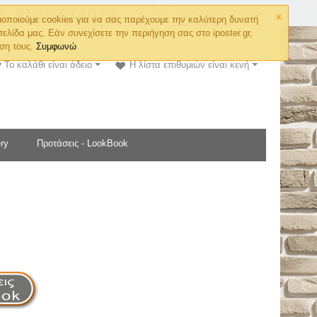
×
Ο λογαριασμός μου
οποιούμε cookies για να σας παρέχουμε την καλύτερη δυνατή
σελίδα μας. Εάν συνεχίσετε την περιήγηση σας στο iposter.gr,
ση τους.
Συμφωνώ
Το καλάθι είναι άδειο
Η λίστα επιθυμιών είναι κενή
ry
Προτάσεις - LookBook