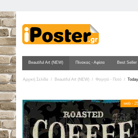
Beautiful Art (NEW)
Πίνακας - Αφίσα
Best Seller
Αρχική Σελίδα
/
Beautiful Art (NEW)
/
Φαγητό - Ποτό
/
Today
web - 