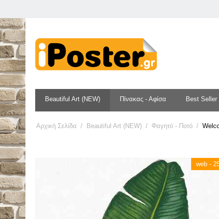
Beautiful Art (NEW)
Πίνακας - Αφίσα
Best Seller
Αρχική Σελίδα
/
Beautiful Art (NEW)
/
Φαγητό - Ποτό
/
Welco
web - 