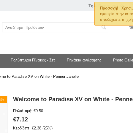
Τηλ. Παραγγελιών
Προσοχή!
Χρησιμ
εμπειρία στην ιστο
αποδέχεστε τη χρή
Πολύπτυχοι Πίνακες - Σετ
Πηχάκια ανάρτησης
Photo Galle
me to Paradise XV on White - Penner Janelle
Welcome to Paradise XV on White - Penne
25%
Παλιά τιμή:
€
9.50
€
7.12
Κερδίζετε:
€
2.38
(
25
%)