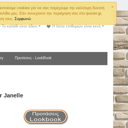
×
Ο λογαριασμός μου
οποιούμε cookies για να σας παρέχουμε την καλύτερη δυνατή
σελίδα μας. Εάν συνεχίσετε την περιήγηση σας στο iposter.gr,
ση τους.
Συμφωνώ
Το καλάθι είναι άδειο
Η λίστα επιθυμιών είναι κενή
ry
Προτάσεις - LookBook
r Janelle