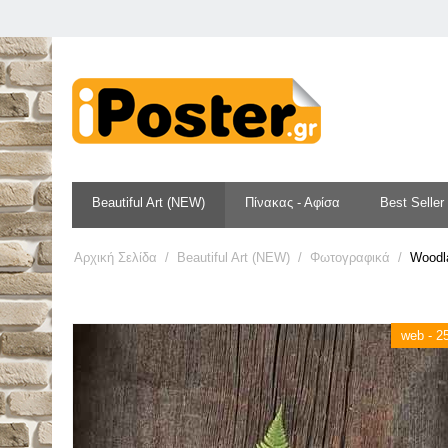
Beautiful Art (NEW)
Πίνακας - Αφίσα
Best Seller
Αρχική Σελίδα
/
Beautiful Art (NEW)
/
Φωτογραφικά
/
Woodla
web - 