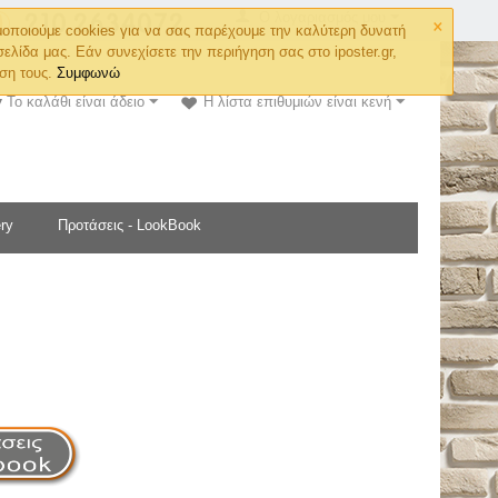
×
Ο λογαριασμός μου
οποιούμε cookies για να σας παρέχουμε την καλύτερη δυνατή
σελίδα μας. Εάν συνεχίσετε την περιήγηση σας στο iposter.gr,
ση τους.
Συμφωνώ
Το καλάθι είναι άδειο
Η λίστα επιθυμιών είναι κενή
ry
Προτάσεις - LookBook