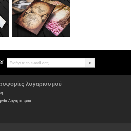
er
ροφορίες λογαριασμού
ση
υργία Λογαριασμού