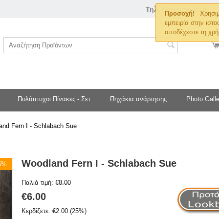
Τηλ. Παραγγελιών
Προσοχή!
Χρησιμ
εμπειρία στην ιστο
αποδέχεστε τη χρή
Πολύπτυχοι Πίνακες - Σετ
Πηχάκια ανάρτησης
Photo Galle
nd Fern I - Schlabach Sue
Woodland Fern I - Schlabach Sue
25%
Παλιά τιμή:
€
8.00
€
6.00
Κερδίζετε:
€
2.00
(
25
%)