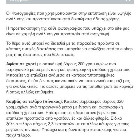
Οι Φωτογραφίες που χρησιμοποιούνται στην εκτύπωση είναι υψηλής
ανάλυσης και προστατεύονται από δικαιώματα άδειας χρήσης.
Η προεπισκόπηση της κάθε φωτογραφίας που υπάρχει στο site μας
είναι σε χαμηλή ανάλυση για προστασία από αντιγραφή.
Το θέμα αυτό μπορεί να διατεθεί με τα παρακάτω προϊόντα σε
κάποιες τυπικές διαστάσεις που μπορείτε να επιλέξετε από το e-shop
μας ή τις διαστάσεις που θέλετε εσείς.
Αφίσα σε χαρτί
με σατινέ υφή βάρους 200 γραμμαρίων ανά
τετραγωνικό μέτρο με έντονη και φωτογραφική απόδοση χρωμάτων.
Μπορείτε να επιλέξετε ανάμεσα σε κάποιες τυποποιημένες
διαστάσεις, ή εάν δεν σας ικανοποιούν να επικοινωνήσετε μαζί μας
για εναλλακτικές. Τις αφίσες μπορείτε να τις τοποθετήσετε σε κορνίζα
ή όπως αλλιώς επιθυμείτε.
Καμβάς σε τελάρο (πίνακας):
Καμβάς βαμβακερός βάρους 320
γραμμαρίων ανά τετραγωνικό μέτρο με έντονη και φωτογραφική
απόδοση χρωμάτων. Επίστρωση με ειδικό σατινέ βερνίκι για
επιπλέον προστασία από γρατζουνιές και άλλες φθορές. Ειδικό
ξύλινο τελάρο πάχους 2,3 εκατοστών με επιπλέον κόντρες για τους
μεγάλους πίνακες. Υπάρχει και η δυνατότητα κατασκευής για πιο
παχύ τελάρο.