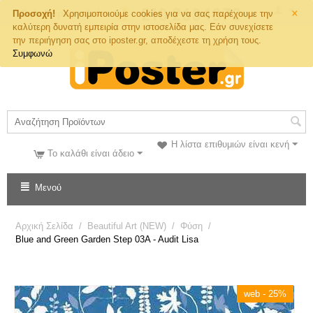
×
Τηλ. Παραγγελιών
Προσοχή!
Χρησιμοποιούμε cookies για να σας παρέχουμε την
καλύτερη δυνατή εμπειρία στην ιστοσελίδα μας. Εάν συνεχίσετε
την περιήγηση σας στο iposter.gr, αποδέχεστε τη χρήση τους.
Συμφωνώ
Η λίστα επιθυμιών είναι κενή
Το καλάθι είναι άδειο
Μενού
Αρχική Σελίδα
/
Beautiful Art (NEW)
/
Φύση
/
Blue and Green Garden Step 03A - Audit Lisa
web - 25%