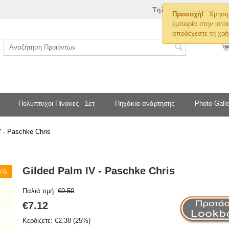
Τηλ. Παραγγελιών
Προσοχή!
Χρησιμ
εμπειρία στην ιστο
αποδέχεστε τη χρή
Πολύπτυχοι Πίνακες - Σετ
Πηχάκια ανάρτησης
Photo Galle
V - Paschke Chris
Gilded Palm IV - Paschke Chris
25%
Παλιά τιμή:
€
9.50
€
7.12
Κερδίζετε:
€
2.38
(
25
%)