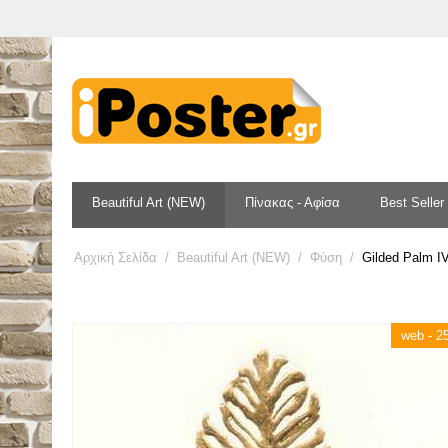
Beautiful Art (NEW)
Πίνακας - Αφίσα
Best Seller
Αρχική Σελίδα
/
Beautiful Art (NEW)
/
Φύση
/
Gilded Palm I
web - 