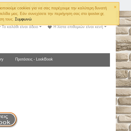
×
Ο λογαριασμός μου
οποιούμε cookies για να σας παρέχουμε την καλύτερη δυνατή
σελίδα μας. Εάν συνεχίσετε την περιήγηση σας στο iposter.gr,
ση τους.
Συμφωνώ
Το καλάθι είναι άδειο
Η λίστα επιθυμιών είναι κενή
ry
Προτάσεις - LookBook