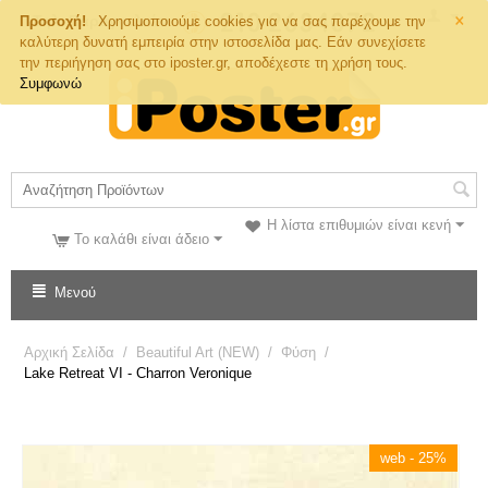
×
Τηλ. Παραγγελιών
Προσοχή!
Χρησιμοποιούμε cookies για να σας παρέχουμε την
καλύτερη δυνατή εμπειρία στην ιστοσελίδα μας. Εάν συνεχίσετε
την περιήγηση σας στο iposter.gr, αποδέχεστε τη χρήση τους.
Συμφωνώ
Η λίστα επιθυμιών είναι κενή
Το καλάθι είναι άδειο
Μενού
Αρχική Σελίδα
/
Beautiful Art (NEW)
/
Φύση
/
Lake Retreat VI - Charron Veronique
web - 25%