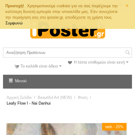
×
Τηλ. Παραγγελιών
Προσοχή!
Χρησιμοποιούμε cookies για να σας παρέχουμε την
καλύτερη δυνατή εμπειρία στην ιστοσελίδα μας. Εάν συνεχίσετε
την περιήγηση σας στο iposter.gr, αποδέχεστε τη χρήση τους.
Συμφωνώ
Η λίστα επιθυμιών είναι κενή
Το καλάθι είναι άδειο
Μενού
Αρχική Σελίδα
/
Beautiful Art (NEW)
/
Φύση
/
Leafy Flow I - Nai Danhui
web - 25%