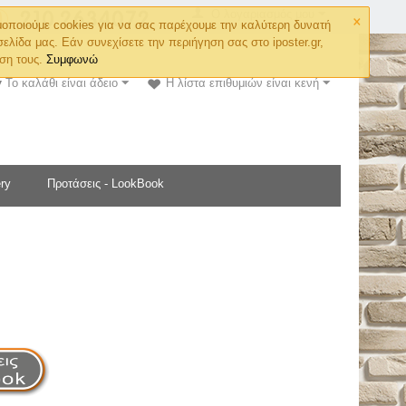
×
Ο λογαριασμός μου
οποιούμε cookies για να σας παρέχουμε την καλύτερη δυνατή
σελίδα μας. Εάν συνεχίσετε την περιήγηση σας στο iposter.gr,
ση τους.
Συμφωνώ
Το καλάθι είναι άδειο
Η λίστα επιθυμιών είναι κενή
ry
Προτάσεις - LookBook