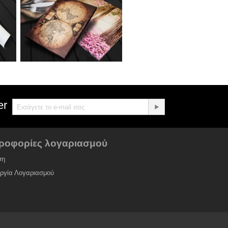
er
ροφορίες λογαριασμού
ση
υργία Λογαριασμού