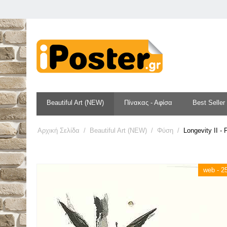
Beautiful Art (NEW)
Πίνακας - Αφίσα
Best Seller
Αρχική Σελίδα
/
Beautiful Art (NEW)
/
Φύση
/
Longevity II -
web - 