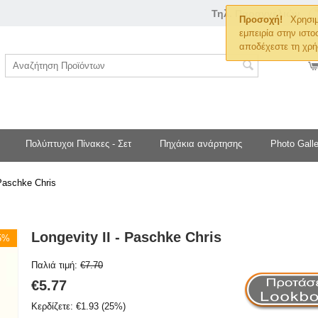
Τηλ. Παραγγελιών
Προσοχή!
Χρησιμ
εμπειρία στην ιστο
αποδέχεστε τη χρή
Πολύπτυχοι Πίνακες - Σετ
Πηχάκια ανάρτησης
Photo Galle
 Paschke Chris
Longevity II - Paschke Chris
25%
Παλιά τιμή:
€
7.70
€
5.77
Κερδίζετε:
€
1.93
(
25
%)