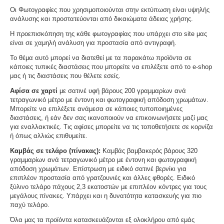
Οι Φωτογραφίες που χρησιμοποιούνται στην εκτύπωση είναι υψηλής
ανάλυσης και προστατεύονται από δικαιώματα άδειας χρήσης.
Η προεπισκόπηση της κάθε φωτογραφίας που υπάρχει στο site μας
είναι σε χαμηλή ανάλυση για προστασία από αντιγραφή.
Το θέμα αυτό μπορεί να διατεθεί με τα παρακάτω προϊόντα σε
κάποιες τυπικές διαστάσεις που μπορείτε να επιλέξετε από το e-shop
μας ή τις διαστάσεις που θέλετε εσείς.
Αφίσα σε χαρτί
με σατινέ υφή βάρους 200 γραμμαρίων ανά
τετραγωνικό μέτρο με έντονη και φωτογραφική απόδοση χρωμάτων.
Μπορείτε να επιλέξετε ανάμεσα σε κάποιες τυποποιημένες
διαστάσεις, ή εάν δεν σας ικανοποιούν να επικοινωνήσετε μαζί μας
για εναλλακτικές. Τις αφίσες μπορείτε να τις τοποθετήσετε σε κορνίζα
ή όπως αλλιώς επιθυμείτε.
Καμβάς σε τελάρο (πίνακας):
Καμβάς βαμβακερός βάρους 320
γραμμαρίων ανά τετραγωνικό μέτρο με έντονη και φωτογραφική
απόδοση χρωμάτων. Επίστρωση με ειδικό σατινέ βερνίκι για
επιπλέον προστασία από γρατζουνιές και άλλες φθορές. Ειδικό
ξύλινο τελάρο πάχους 2,3 εκατοστών με επιπλέον κόντρες για τους
μεγάλους πίνακες. Υπάρχει και η δυνατότητα κατασκευής για πιο
παχύ τελάρο.
Όλα μας τα προϊόντα κατασκευάζονται εξ ολοκλήρου από εμάς