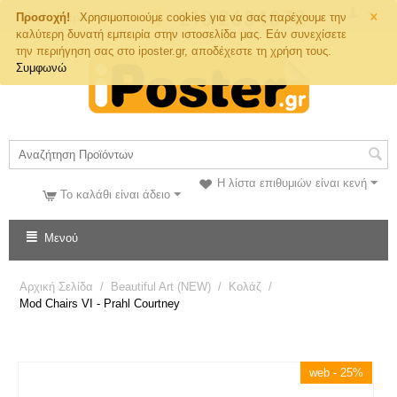
×
Τηλ. Παραγγελιών
Προσοχή!
Χρησιμοποιούμε cookies για να σας παρέχουμε την
καλύτερη δυνατή εμπειρία στην ιστοσελίδα μας. Εάν συνεχίσετε
την περιήγηση σας στο iposter.gr, αποδέχεστε τη χρήση τους.
Συμφωνώ
Η λίστα επιθυμιών είναι κενή
Το καλάθι είναι άδειο
Μενού
Αρχική Σελίδα
/
Beautiful Art (NEW)
/
Κολάζ
/
Mod Chairs VI - Prahl Courtney
web - 25%