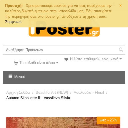
×
Τηλ. Παραγγελιών
Προσοχή!
Χρησιμοποιούμε cookies για να σας παρέχουμε την
καλύτερη δυνατή εμπειρία στην ιστοσελίδα μας. Εάν συνεχίσετε
την περιήγηση σας στο iposter.gr, αποδέχεστε τη χρήση τους.
Συμφωνώ
Η λίστα επιθυμιών είναι κενή
Το καλάθι είναι άδειο
Μενού
Αρχική Σελίδα
/
Beautiful Art (NEW)
/
Λουλούδια - Floral
/
Autumn Silhouette II - Vassileva Silvia
web - 25%