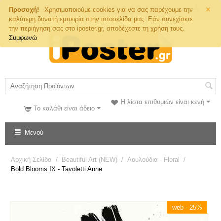
×
Τηλ. Παραγγελιών
Προσοχή!
Χρησιμοποιούμε cookies για να σας παρέχουμε την
καλύτερη δυνατή εμπειρία στην ιστοσελίδα μας. Εάν συνεχίσετε
την περιήγηση σας στο iposter.gr, αποδέχεστε τη χρήση τους.
Συμφωνώ
Η λίστα επιθυμιών είναι κενή
Το καλάθι είναι άδειο
Μενού
Αρχική Σελίδα
/
Beautiful Art (NEW)
/
Λουλούδια - Floral
/
Bold Blooms IX - Tavoletti Anne
web - 25%