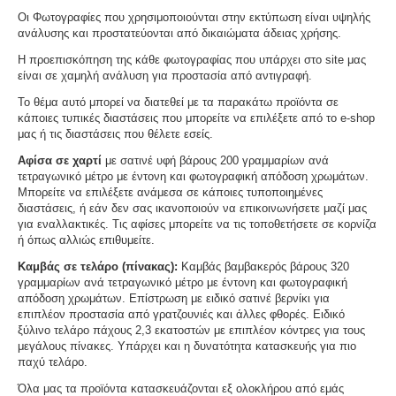
Οι Φωτογραφίες που χρησιμοποιούνται στην εκτύπωση είναι υψηλής
ανάλυσης και προστατεύονται από δικαιώματα άδειας χρήσης.
Η προεπισκόπηση της κάθε φωτογραφίας που υπάρχει στο site μας
είναι σε χαμηλή ανάλυση για προστασία από αντιγραφή.
Το θέμα αυτό μπορεί να διατεθεί με τα παρακάτω προϊόντα σε
κάποιες τυπικές διαστάσεις που μπορείτε να επιλέξετε από το e-shop
μας ή τις διαστάσεις που θέλετε εσείς.
Αφίσα σε χαρτί
με σατινέ υφή βάρους 200 γραμμαρίων ανά
τετραγωνικό μέτρο με έντονη και φωτογραφική απόδοση χρωμάτων.
Μπορείτε να επιλέξετε ανάμεσα σε κάποιες τυποποιημένες
διαστάσεις, ή εάν δεν σας ικανοποιούν να επικοινωνήσετε μαζί μας
για εναλλακτικές. Τις αφίσες μπορείτε να τις τοποθετήσετε σε κορνίζα
ή όπως αλλιώς επιθυμείτε.
Καμβάς σε τελάρο (πίνακας):
Καμβάς βαμβακερός βάρους 320
γραμμαρίων ανά τετραγωνικό μέτρο με έντονη και φωτογραφική
απόδοση χρωμάτων. Επίστρωση με ειδικό σατινέ βερνίκι για
επιπλέον προστασία από γρατζουνιές και άλλες φθορές. Ειδικό
ξύλινο τελάρο πάχους 2,3 εκατοστών με επιπλέον κόντρες για τους
μεγάλους πίνακες. Υπάρχει και η δυνατότητα κατασκευής για πιο
παχύ τελάρο.
Όλα μας τα προϊόντα κατασκευάζονται εξ ολοκλήρου από εμάς