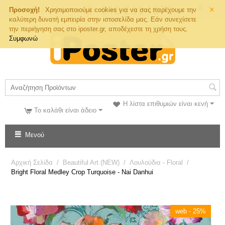
×
Τηλ. Παραγγελιών
Προσοχή!
Χρησιμοποιούμε cookies για να σας παρέχουμε την
καλύτερη δυνατή εμπειρία στην ιστοσελίδα μας. Εάν συνεχίσετε
την περιήγηση σας στο iposter.gr, αποδέχεστε τη χρήση τους.
Συμφωνώ
Η λίστα επιθυμιών είναι κενή
Το καλάθι είναι άδειο
Μενού
Αρχική Σελίδα
/
Beautiful Art (NEW)
/
Λουλούδια - Floral
/
Bright Floral Medley Crop Turquoise - Nai Danhui
web - 25%