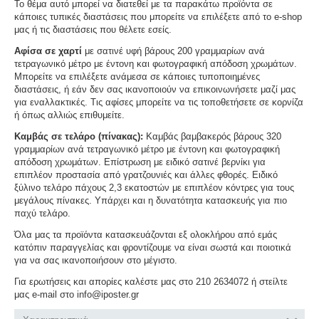
Το θέμα αυτό μπορεί να διατεθεί με τα παρακάτω προϊόντα σε
κάποιες τυπικές διαστάσεις που μπορείτε να επιλέξετε από το e-shop
μας ή τις διαστάσεις που θέλετε εσείς.
Αφίσα σε χαρτί
με σατινέ υφή βάρους 200 γραμμαρίων ανά
τετραγωνικό μέτρο με έντονη και φωτογραφική απόδοση χρωμάτων.
Μπορείτε να επιλέξετε ανάμεσα σε κάποιες τυποποιημένες
διαστάσεις, ή εάν δεν σας ικανοποιούν να επικοινωνήσετε μαζί μας
για εναλλακτικές. Τις αφίσες μπορείτε να τις τοποθετήσετε σε κορνίζα
ή όπως αλλιώς επιθυμείτε.
Καμβάς σε τελάρο (πίνακας):
Καμβάς βαμβακερός βάρους 320
γραμμαρίων ανά τετραγωνικό μέτρο με έντονη και φωτογραφική
απόδοση χρωμάτων. Επίστρωση με ειδικό σατινέ βερνίκι για
επιπλέον προστασία από γρατζουνιές και άλλες φθορές. Ειδικό
ξύλινο τελάρο πάχους 2,3 εκατοστών με επιπλέον κόντρες για τους
μεγάλους πίνακες. Υπάρχει και η δυνατότητα κατασκευής για πιο
παχύ τελάρο.
Όλα μας τα προϊόντα κατασκευάζονται εξ ολοκλήρου από εμάς
κατόπιν παραγγελίας και φροντίζουμε να είναι σωστά και ποιοτικά
για να σας ικανοποιήσουν στο μέγιστο.
Για ερωτήσεις και απορίες καλέστε μας στο 210 2634072 ή στείλτε
μας e-mail στο info@iposter.gr