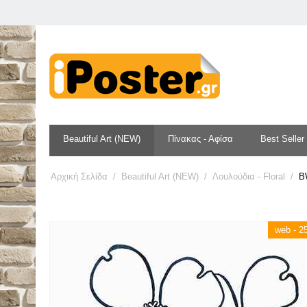
Beautiful Art (NEW)
Πίνακας - Αφίσα
Best Seller
Αρχική Σελίδα
/
Beautiful Art (NEW)
/
Λουλούδια - Floral
/
BW
web - 