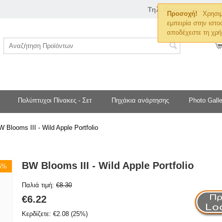
Τηλ. Παραγγελιών
Προσοχή!
Χρησιμ
εμπειρία στην ιστο
αποδέχεστε τη χρή
Πολύπτυχοι Πίνακες - Σετ
Πηχάκια ανάρτησης
Photo Galle
 Blooms III - Wild Apple Portfolio
BW Blooms III - Wild Apple Portfolio
25%
Παλιά τιμή:
€
8.30
€
6.22
Κερδίζετε:
€
2.08
(
25
%)