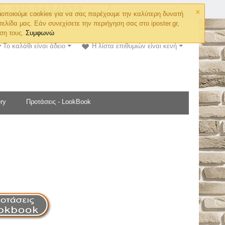
×
Ο λογαριασμός μου
οποιούμε cookies για να σας παρέχουμε την καλύτερη δυνατή
σελίδα μας. Εάν συνεχίσετε την περιήγηση σας στο iposter.gr,
ση τους.
Συμφωνώ
Το καλάθι είναι άδειο
Η λίστα επιθυμιών είναι κενή
ry
Προτάσεις - LookBook