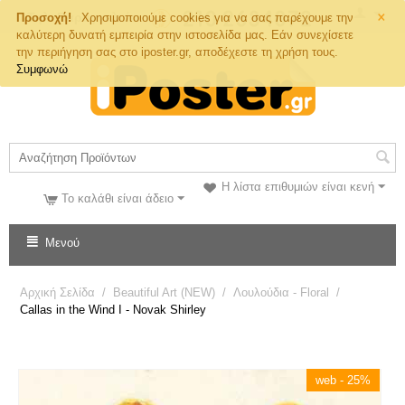
×
Τηλ. Παραγγελιών
Προσοχή!
Χρησιμοποιούμε cookies για να σας παρέχουμε την
καλύτερη δυνατή εμπειρία στην ιστοσελίδα μας. Εάν συνεχίσετε
την περιήγηση σας στο iposter.gr, αποδέχεστε τη χρήση τους.
Συμφωνώ
Η λίστα επιθυμιών είναι κενή
Το καλάθι είναι άδειο
Μενού
Αρχική Σελίδα
/
Beautiful Art (NEW)
/
Λουλούδια - Floral
/
Callas in the Wind I - Novak Shirley
web - 25%