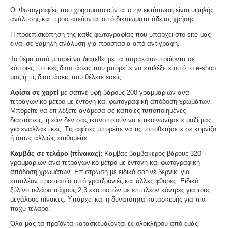
Οι Φωτογραφίες που χρησιμοποιούνται στην εκτύπωση είναι υψηλής
ανάλυσης και προστατεύονται από δικαιώματα άδειας χρήσης.
Η προεπισκόπηση της κάθε φωτογραφίας που υπάρχει στο site μας
είναι σε χαμηλή ανάλυση για προστασία από αντιγραφή.
Το θέμα αυτό μπορεί να διατεθεί με τα παρακάτω προϊόντα σε
κάποιες τυπικές διαστάσεις που μπορείτε να επιλέξετε από το e-shop
μας ή τις διαστάσεις που θέλετε εσείς.
Αφίσα σε χαρτί
με σατινέ υφή βάρους 200 γραμμαρίων ανά
τετραγωνικό μέτρο με έντονη και φωτογραφική απόδοση χρωμάτων.
Μπορείτε να επιλέξετε ανάμεσα σε κάποιες τυποποιημένες
διαστάσεις, ή εάν δεν σας ικανοποιούν να επικοινωνήσετε μαζί μας
για εναλλακτικές. Τις αφίσες μπορείτε να τις τοποθετήσετε σε κορνίζα
ή όπως αλλιώς επιθυμείτε.
Καμβάς σε τελάρο (πίνακας):
Καμβάς βαμβακερός βάρους 320
γραμμαρίων ανά τετραγωνικό μέτρο με έντονη και φωτογραφική
απόδοση χρωμάτων. Επίστρωση με ειδικό σατινέ βερνίκι για
επιπλέον προστασία από γρατζουνιές και άλλες φθορές. Ειδικό
ξύλινο τελάρο πάχους 2,3 εκατοστών με επιπλέον κόντρες για τους
μεγάλους πίνακες. Υπάρχει και η δυνατότητα κατασκευής για πιο
παχύ τελάρο.
Όλα μας τα προϊόντα κατασκευάζονται εξ ολοκλήρου από εμάς