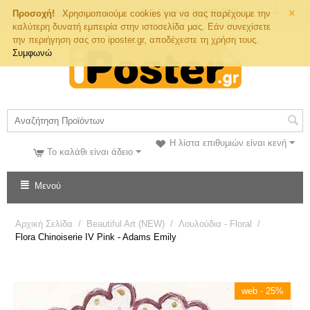
×
Τηλ. Παραγγελιών
Προσοχή!
Χρησιμοποιούμε cookies για να σας παρέχουμε την
καλύτερη δυνατή εμπειρία στην ιστοσελίδα μας. Εάν συνεχίσετε
την περιήγηση σας στο iposter.gr, αποδέχεστε τη χρήση τους.
Συμφωνώ
Η λίστα επιθυμιών είναι κενή
Το καλάθι είναι άδειο
Μενού
Αρχική Σελίδα
/
Beautiful Art (NEW)
/
Λουλούδια - Floral
/
Flora Chinoiserie IV Pink - Adams Emily
web - 25%