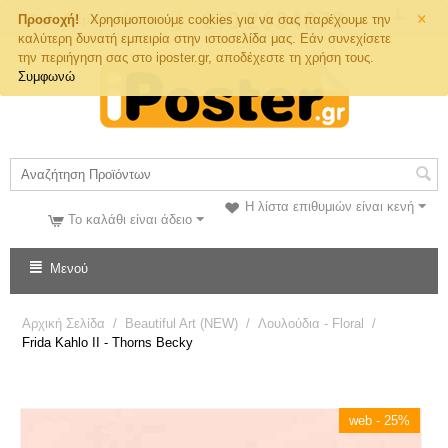
×
Τηλ. Παραγγελιών
Προσοχή!
Χρησιμοποιούμε cookies για να σας παρέχουμε την
καλύτερη δυνατή εμπειρία στην ιστοσελίδα μας. Εάν συνεχίσετε
την περιήγηση σας στο iposter.gr, αποδέχεστε τη χρήση τους.
Συμφωνώ
Η λίστα επιθυμιών είναι κενή
Το καλάθι είναι άδειο
Μενού
Αρχική Σελίδα
/
Beautiful Art (NEW)
/
Λουλούδια - Floral
/
Frida Kahlo II - Thorns Becky
web - 25%