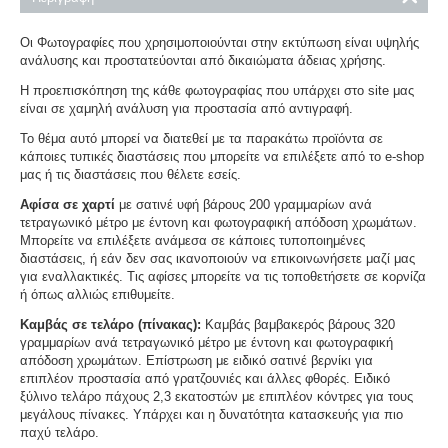
Οι Φωτογραφίες που χρησιμοποιούνται στην εκτύπωση είναι υψηλής
ανάλυσης και προστατεύονται από δικαιώματα άδειας χρήσης.
Η προεπισκόπηση της κάθε φωτογραφίας που υπάρχει στο site μας
είναι σε χαμηλή ανάλυση για προστασία από αντιγραφή.
Το θέμα αυτό μπορεί να διατεθεί με τα παρακάτω προϊόντα σε
κάποιες τυπικές διαστάσεις που μπορείτε να επιλέξετε από το e-shop
μας ή τις διαστάσεις που θέλετε εσείς.
Αφίσα σε χαρτί
με σατινέ υφή βάρους 200 γραμμαρίων ανά
τετραγωνικό μέτρο με έντονη και φωτογραφική απόδοση χρωμάτων.
Μπορείτε να επιλέξετε ανάμεσα σε κάποιες τυποποιημένες
διαστάσεις, ή εάν δεν σας ικανοποιούν να επικοινωνήσετε μαζί μας
για εναλλακτικές. Τις αφίσες μπορείτε να τις τοποθετήσετε σε κορνίζα
ή όπως αλλιώς επιθυμείτε.
Καμβάς σε τελάρο (πίνακας):
Καμβάς βαμβακερός βάρους 320
γραμμαρίων ανά τετραγωνικό μέτρο με έντονη και φωτογραφική
απόδοση χρωμάτων. Επίστρωση με ειδικό σατινέ βερνίκι για
επιπλέον προστασία από γρατζουνιές και άλλες φθορές. Ειδικό
ξύλινο τελάρο πάχους 2,3 εκατοστών με επιπλέον κόντρες για τους
μεγάλους πίνακες. Υπάρχει και η δυνατότητα κατασκευής για πιο
παχύ τελάρο.