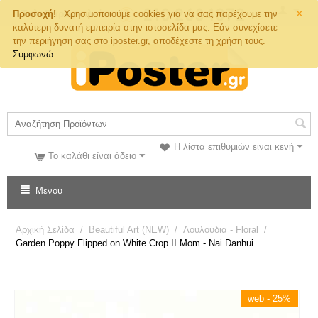
×
Τηλ. Παραγγελιών
Προσοχή!
Χρησιμοποιούμε cookies για να σας παρέχουμε την
καλύτερη δυνατή εμπειρία στην ιστοσελίδα μας. Εάν συνεχίσετε
την περιήγηση σας στο iposter.gr, αποδέχεστε τη χρήση τους.
Συμφωνώ
Η λίστα επιθυμιών είναι κενή
Το καλάθι είναι άδειο
Μενού
Αρχική Σελίδα
/
Beautiful Art (NEW)
/
Λουλούδια - Floral
/
Garden Poppy Flipped on White Crop II Mom - Nai Danhui
web - 25%