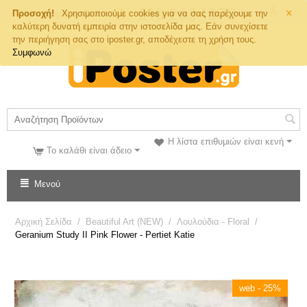
×
Τηλ. Παραγγελιών
Προσοχή!
Χρησιμοποιούμε cookies για να σας παρέχουμε την
καλύτερη δυνατή εμπειρία στην ιστοσελίδα μας. Εάν συνεχίσετε
την περιήγηση σας στο iposter.gr, αποδέχεστε τη χρήση τους.
Συμφωνώ
Η λίστα επιθυμιών είναι κενή
Το καλάθι είναι άδειο
Μενού
Αρχική Σελίδα
/
Beautiful Art (NEW)
/
Λουλούδια - Floral
/
Geranium Study II Pink Flower - Pertiet Katie
web - 25%