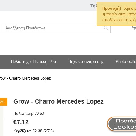
Τηλ. Παραγγελιών
Προσοχή!
Χρησιμ
εμπειρία στην ιστο
αποδέχεστε τη χρή
Πολύπτυχοι Πίνακες - Σετ
Πηχάκια ανάρτησης
Photo Galle
row - Charro Mercedes Lopez
Grow - Charro Mercedes Lopez
25%
Παλιά τιμή:
€
9.50
€
7.12
Κερδίζετε:
€
2.38
(
25
%)