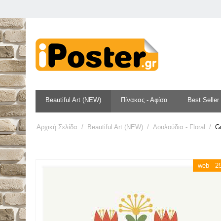
Beautiful Art (NEW)
Πίνακας - Αφίσα
Best Seller
Αρχική Σελίδα
/
Beautiful Art (NEW)
/
Λουλούδια - Floral
/
G
web - 