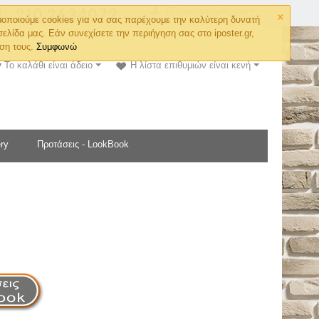
×
Ο λογαριασμός μου
οποιούμε cookies για να σας παρέχουμε την καλύτερη δυνατή
σελίδα μας. Εάν συνεχίσετε την περιήγηση σας στο iposter.gr,
ση τους.
Συμφωνώ
Το καλάθι είναι άδειο
Η λίστα επιθυμιών είναι κενή
ry
Προτάσεις - LookBook