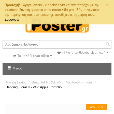
×
Τηλ. Παραγγελιών
Προσοχή!
Χρησιμοποιούμε cookies για να σας παρέχουμε την
καλύτερη δυνατή εμπειρία στην ιστοσελίδα μας. Εάν συνεχίσετε
την περιήγηση σας στο iposter.gr, αποδέχεστε τη χρήση τους.
Συμφωνώ
Η λίστα επιθυμιών είναι κενή
Το καλάθι είναι άδειο
Μενού
Αρχική Σελίδα
/
Beautiful Art (NEW)
/
Λουλούδια - Floral
/
Hanging Floral II - Wild Apple Portfolio
web - 25%