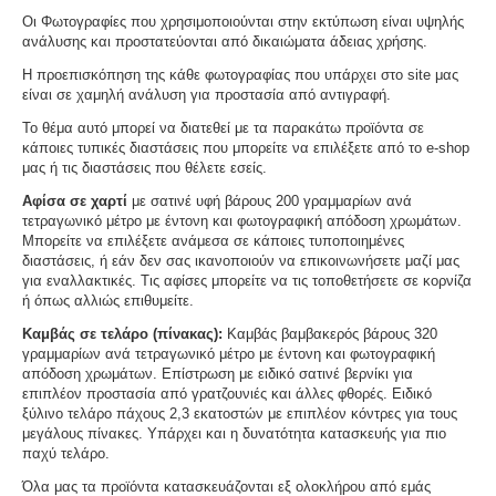
Οι Φωτογραφίες που χρησιμοποιούνται στην εκτύπωση είναι υψηλής
ανάλυσης και προστατεύονται από δικαιώματα άδειας χρήσης.
Η προεπισκόπηση της κάθε φωτογραφίας που υπάρχει στο site μας
είναι σε χαμηλή ανάλυση για προστασία από αντιγραφή.
Το θέμα αυτό μπορεί να διατεθεί με τα παρακάτω προϊόντα σε
κάποιες τυπικές διαστάσεις που μπορείτε να επιλέξετε από το e-shop
μας ή τις διαστάσεις που θέλετε εσείς.
Αφίσα σε χαρτί
με σατινέ υφή βάρους 200 γραμμαρίων ανά
τετραγωνικό μέτρο με έντονη και φωτογραφική απόδοση χρωμάτων.
Μπορείτε να επιλέξετε ανάμεσα σε κάποιες τυποποιημένες
διαστάσεις, ή εάν δεν σας ικανοποιούν να επικοινωνήσετε μαζί μας
για εναλλακτικές. Τις αφίσες μπορείτε να τις τοποθετήσετε σε κορνίζα
ή όπως αλλιώς επιθυμείτε.
Καμβάς σε τελάρο (πίνακας):
Καμβάς βαμβακερός βάρους 320
γραμμαρίων ανά τετραγωνικό μέτρο με έντονη και φωτογραφική
απόδοση χρωμάτων. Επίστρωση με ειδικό σατινέ βερνίκι για
επιπλέον προστασία από γρατζουνιές και άλλες φθορές. Ειδικό
ξύλινο τελάρο πάχους 2,3 εκατοστών με επιπλέον κόντρες για τους
μεγάλους πίνακες. Υπάρχει και η δυνατότητα κατασκευής για πιο
παχύ τελάρο.
Όλα μας τα προϊόντα κατασκευάζονται εξ ολοκλήρου από εμάς