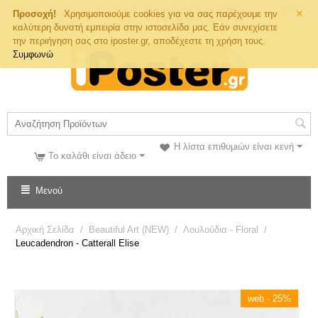
×
Τηλ. Παραγγελιών
Προσοχή!
Χρησιμοποιούμε cookies για να σας παρέχουμε την
καλύτερη δυνατή εμπειρία στην ιστοσελίδα μας. Εάν συνεχίσετε
την περιήγηση σας στο iposter.gr, αποδέχεστε τη χρήση τους.
Συμφωνώ
Η λίστα επιθυμιών είναι κενή
Το καλάθι είναι άδειο
Μενού
Αρχική Σελίδα
/
Beautiful Art (NEW)
/
Λουλούδια - Floral
/
Leucadendron - Catterall Elise
web - 25%