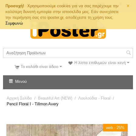
×
Τηλ. Παραγγελιών
Προσοχή!
Χρησιμοποιούμε cookies για να σας παρέχουμε την
καλύτερη δυνατή εμπειρία στην ιστοσελίδα μας. Εάν συνεχίσετε
την περιήγηση σας στο iposter.gr, αποδέχεστε τη χρήση τους.
Συμφωνώ
Η λίστα επιθυμιών είναι κενή
Το καλάθι είναι άδειο
Μενού
Αρχική Σελίδα
/
Beautiful Art (NEW)
/
Λουλούδια - Floral
/
Pencil Floral I - Tillmon Avery
web - 25%