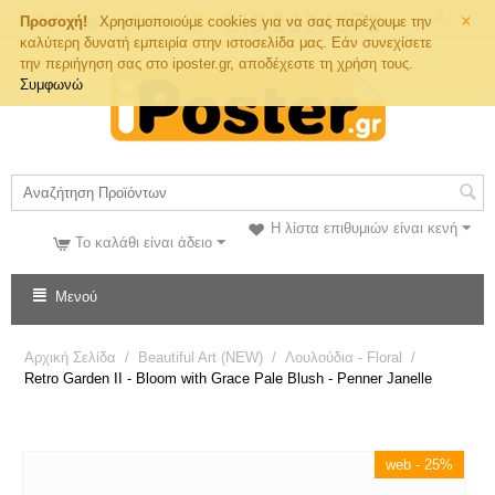
×
Τηλ. Παραγγελιών
Προσοχή!
Χρησιμοποιούμε cookies για να σας παρέχουμε την
καλύτερη δυνατή εμπειρία στην ιστοσελίδα μας. Εάν συνεχίσετε
την περιήγηση σας στο iposter.gr, αποδέχεστε τη χρήση τους.
Συμφωνώ
Η λίστα επιθυμιών είναι κενή
Το καλάθι είναι άδειο
Μενού
Αρχική Σελίδα
/
Beautiful Art (NEW)
/
Λουλούδια - Floral
/
Retro Garden II - Bloom with Grace Pale Blush - Penner Janelle
web - 25%