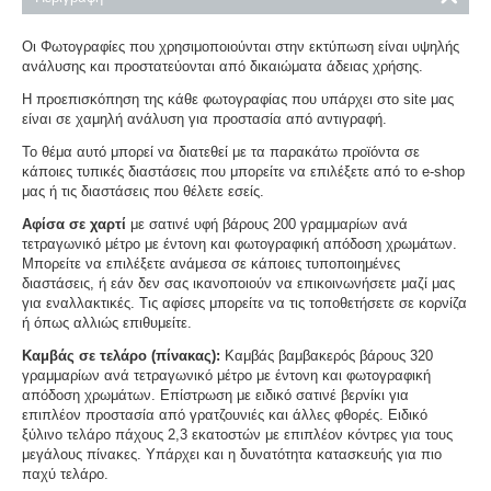
Οι Φωτογραφίες που χρησιμοποιούνται στην εκτύπωση είναι υψηλής
ανάλυσης και προστατεύονται από δικαιώματα άδειας χρήσης.
Η προεπισκόπηση της κάθε φωτογραφίας που υπάρχει στο site μας
είναι σε χαμηλή ανάλυση για προστασία από αντιγραφή.
Το θέμα αυτό μπορεί να διατεθεί με τα παρακάτω προϊόντα σε
κάποιες τυπικές διαστάσεις που μπορείτε να επιλέξετε από το e-shop
μας ή τις διαστάσεις που θέλετε εσείς.
Αφίσα σε χαρτί
με σατινέ υφή βάρους 200 γραμμαρίων ανά
τετραγωνικό μέτρο με έντονη και φωτογραφική απόδοση χρωμάτων.
Μπορείτε να επιλέξετε ανάμεσα σε κάποιες τυποποιημένες
διαστάσεις, ή εάν δεν σας ικανοποιούν να επικοινωνήσετε μαζί μας
για εναλλακτικές. Τις αφίσες μπορείτε να τις τοποθετήσετε σε κορνίζα
ή όπως αλλιώς επιθυμείτε.
Καμβάς σε τελάρο (πίνακας):
Καμβάς βαμβακερός βάρους 320
γραμμαρίων ανά τετραγωνικό μέτρο με έντονη και φωτογραφική
απόδοση χρωμάτων. Επίστρωση με ειδικό σατινέ βερνίκι για
επιπλέον προστασία από γρατζουνιές και άλλες φθορές. Ειδικό
ξύλινο τελάρο πάχους 2,3 εκατοστών με επιπλέον κόντρες για τους
μεγάλους πίνακες. Υπάρχει και η δυνατότητα κατασκευής για πιο
παχύ τελάρο.