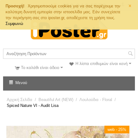
×
Τηλ. Παραγγελιών
Προσοχή!
Χρησιμοποιούμε cookies για να σας παρέχουμε την
καλύτερη δυνατή εμπειρία στην ιστοσελίδα μας. Εάν συνεχίσετε
την περιήγηση σας στο iposter.gr, αποδέχεστε τη χρήση τους.
Συμφωνώ
Η λίστα επιθυμιών είναι κενή
Το καλάθι είναι άδειο
Μενού
Αρχική Σελίδα
/
Beautiful Art (NEW)
/
Λουλούδια - Floral
/
Spiced Nature VI - Audit Lisa
web - 25%