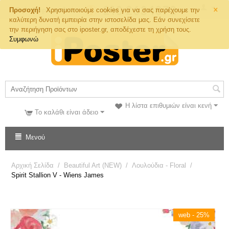
×
Τηλ. Παραγγελιών
Προσοχή!
Χρησιμοποιούμε cookies για να σας παρέχουμε την
καλύτερη δυνατή εμπειρία στην ιστοσελίδα μας. Εάν συνεχίσετε
την περιήγηση σας στο iposter.gr, αποδέχεστε τη χρήση τους.
Συμφωνώ
Η λίστα επιθυμιών είναι κενή
Το καλάθι είναι άδειο
Μενού
Αρχική Σελίδα
/
Beautiful Art (NEW)
/
Λουλούδια - Floral
/
Spirit Stallion V - Wiens James
web - 25%