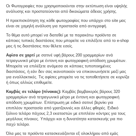
Οι Φωτογραφίες που χρησιμοποιούνται στην εκτύπωση είναι υψηλής
ανάλυσης και προστατεύονται από δικαιώματα άδειας χρήσης.
Η προεπισκόπηση της κάθε φωτογραφίας που υπάρχει στο site μας
είναι σε χαμηλή ανάλυση για προστασία από αντιγραφή.
Το θέμα αυτό μπορεί να διατεθεί με τα παρακάτω προϊόντα σε
κάποιες τυπικές διαστάσεις που μπορείτε να επιλέξετε από το e-shop
μας ή τις διαστάσεις που θέλετε εσείς.
Αφίσα σε χαρτί
με σατινέ υφή βάρους 200 γραμμαρίων ανά
τετραγωνικό μέτρο με έντονη και φωτογραφική απόδοση χρωμάτων.
Μπορείτε να επιλέξετε ανάμεσα σε κάποιες τυποποιημένες
διαστάσεις, ή εάν δεν σας ικανοποιούν να επικοινωνήσετε μαζί μας
για εναλλακτικές. Τις αφίσες μπορείτε να τις τοποθετήσετε σε κορνίζα
ή όπως αλλιώς επιθυμείτε.
Καμβάς σε τελάρο (πίνακας):
Καμβάς βαμβακερός βάρους 320
γραμμαρίων ανά τετραγωνικό μέτρο με έντονη και φωτογραφική
απόδοση χρωμάτων. Επίστρωση με ειδικό σατινέ βερνίκι για
επιπλέον προστασία από γρατζουνιές και άλλες φθορές. Ειδικό
ξύλινο τελάρο πάχους 2,3 εκατοστών με επιπλέον κόντρες για τους
μεγάλους πίνακες. Υπάρχει και η δυνατότητα κατασκευής για πιο
παχύ τελάρο.
Όλα μας τα προϊόντα κατασκευάζονται εξ ολοκλήρου από εμάς