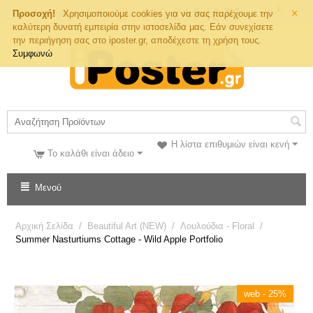
×
Τηλ. Παραγγελιών
Προσοχή!
Χρησιμοποιούμε cookies για να σας παρέχουμε την
καλύτερη δυνατή εμπειρία στην ιστοσελίδα μας. Εάν συνεχίσετε
την περιήγηση σας στο iposter.gr, αποδέχεστε τη χρήση τους.
Συμφωνώ
Η λίστα επιθυμιών είναι κενή
Το καλάθι είναι άδειο
Μενού
Αρχική Σελίδα
/
Beautiful Art (NEW)
/
Λουλούδια - Floral
/
Summer Nasturtiums Cottage - Wild Apple Portfolio
web - 25%