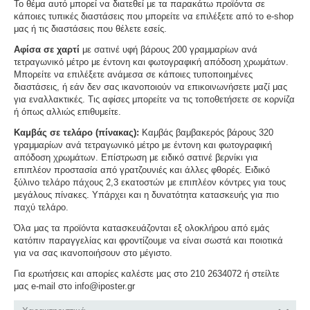
Το θέμα αυτό μπορεί να διατεθεί με τα παρακάτω προϊόντα σε
κάποιες τυπικές διαστάσεις που μπορείτε να επιλέξετε από το e-shop
μας ή τις διαστάσεις που θέλετε εσείς.
Αφίσα σε χαρτί
με σατινέ υφή βάρους 200 γραμμαρίων ανά
τετραγωνικό μέτρο με έντονη και φωτογραφική απόδοση χρωμάτων.
Μπορείτε να επιλέξετε ανάμεσα σε κάποιες τυποποιημένες
διαστάσεις, ή εάν δεν σας ικανοποιούν να επικοινωνήσετε μαζί μας
για εναλλακτικές. Τις αφίσες μπορείτε να τις τοποθετήσετε σε κορνίζα
ή όπως αλλιώς επιθυμείτε.
Καμβάς σε τελάρο (πίνακας):
Καμβάς βαμβακερός βάρους 320
γραμμαρίων ανά τετραγωνικό μέτρο με έντονη και φωτογραφική
απόδοση χρωμάτων. Επίστρωση με ειδικό σατινέ βερνίκι για
επιπλέον προστασία από γρατζουνιές και άλλες φθορές. Ειδικό
ξύλινο τελάρο πάχους 2,3 εκατοστών με επιπλέον κόντρες για τους
μεγάλους πίνακες. Υπάρχει και η δυνατότητα κατασκευής για πιο
παχύ τελάρο.
Όλα μας τα προϊόντα κατασκευάζονται εξ ολοκλήρου από εμάς
κατόπιν παραγγελίας και φροντίζουμε να είναι σωστά και ποιοτικά
για να σας ικανοποιήσουν στο μέγιστο.
Για ερωτήσεις και απορίες καλέστε μας στο 210 2634072 ή στείλτε
μας e-mail στο info@iposter.gr