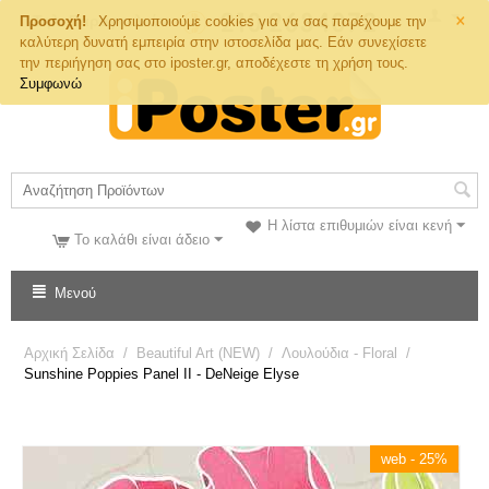
×
Τηλ. Παραγγελιών
Προσοχή!
Χρησιμοποιούμε cookies για να σας παρέχουμε την
καλύτερη δυνατή εμπειρία στην ιστοσελίδα μας. Εάν συνεχίσετε
την περιήγηση σας στο iposter.gr, αποδέχεστε τη χρήση τους.
Συμφωνώ
Η λίστα επιθυμιών είναι κενή
Το καλάθι είναι άδειο
Μενού
Αρχική Σελίδα
/
Beautiful Art (NEW)
/
Λουλούδια - Floral
/
Sunshine Poppies Panel II - DeNeige Elyse
web - 25%