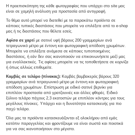
Η προεπισκόπηση της κάθε φωτογραφίας που υπάρχει στο site μας
είναι σε χαμηλή ανάλυση για προστασία από αντιγραφή.
Το θέμα αυτό μπορεί να διατεθεί με τα παρακάτω προϊόντα σε
κάποιες τυπικές διαστάσεις που μπορείτε να επιλέξετε από το e-shop
μας ή τις διαστάσεις που θέλετε εσείς.
Αφίσα σε χαρτί
με σατινέ υφή βάρους 200 γραμμαρίων ανά
τετραγωνικό μέτρο με έντονη και φωτογραφική απόδοση χρωμάτων.
Μπορείτε να επιλέξετε ανάμεσα σε κάποιες τυποποιημένες
διαστάσεις, ή εάν δεν σας ικανοποιούν να επικοινωνήσετε μαζί μας
για εναλλακτικές. Τις αφίσες μπορείτε να τις τοποθετήσετε σε κορνίζα
ή όπως αλλιώς επιθυμείτε.
Καμβάς σε τελάρο (πίνακας):
Καμβάς βαμβακερός βάρους 320
γραμμαρίων ανά τετραγωνικό μέτρο με έντονη και φωτογραφική
απόδοση χρωμάτων. Επίστρωση με ειδικό σατινέ βερνίκι για
επιπλέον προστασία από γρατζουνιές και άλλες φθορές. Ειδικό
ξύλινο τελάρο πάχους 2,3 εκατοστών με επιπλέον κόντρες για τους
μεγάλους πίνακες. Υπάρχει και η δυνατότητα κατασκευής για πιο
παχύ τελάρο.
Όλα μας τα προϊόντα κατασκευάζονται εξ ολοκλήρου από εμάς
κατόπιν παραγγελίας και φροντίζουμε να είναι σωστά και ποιοτικά
για να σας ικανοποιήσουν στο μέγιστο.