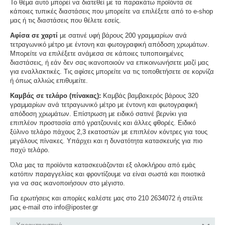
Το θέμα αυτό μπορεί να διατεθεί με τα παρακάτω προϊόντα σε
κάποιες τυπικές διαστάσεις που μπορείτε να επιλέξετε από το e-shop
μας ή τις διαστάσεις που θέλετε εσείς.
Αφίσα σε χαρτί
με σατινέ υφή βάρους 200 γραμμαρίων ανά
τετραγωνικό μέτρο με έντονη και φωτογραφική απόδοση χρωμάτων.
Μπορείτε να επιλέξετε ανάμεσα σε κάποιες τυποποιημένες
διαστάσεις, ή εάν δεν σας ικανοποιούν να επικοινωνήσετε μαζί μας
για εναλλακτικές. Τις αφίσες μπορείτε να τις τοποθετήσετε σε κορνίζα
ή όπως αλλιώς επιθυμείτε.
Καμβάς σε τελάρο (πίνακας):
Καμβάς βαμβακερός βάρους 320
γραμμαρίων ανά τετραγωνικό μέτρο με έντονη και φωτογραφική
απόδοση χρωμάτων. Επίστρωση με ειδικό σατινέ βερνίκι για
επιπλέον προστασία από γρατζουνιές και άλλες φθορές. Ειδικό
ξύλινο τελάρο πάχους 2,3 εκατοστών με επιπλέον κόντρες για τους
μεγάλους πίνακες. Υπάρχει και η δυνατότητα κατασκευής για πιο
παχύ τελάρο.
Όλα μας τα προϊόντα κατασκευάζονται εξ ολοκλήρου από εμάς
κατόπιν παραγγελίας και φροντίζουμε να είναι σωστά και ποιοτικά
για να σας ικανοποιήσουν στο μέγιστο.
Για ερωτήσεις και απορίες καλέστε μας στο 210 2634072 ή στείλτε
μας e-mail στο info@iposter.gr