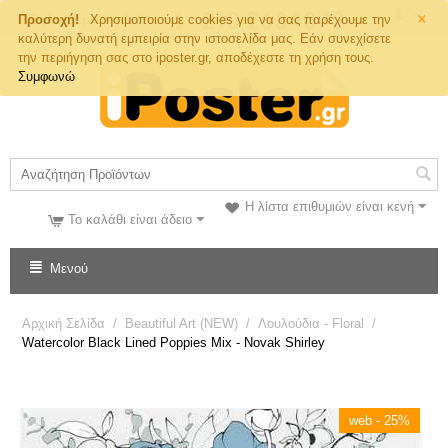
×
Τηλ. Παραγγελιών
Προσοχή!
Χρησιμοποιούμε cookies για να σας παρέχουμε την
καλύτερη δυνατή εμπειρία στην ιστοσελίδα μας. Εάν συνεχίσετε
την περιήγηση σας στο iposter.gr, αποδέχεστε τη χρήση τους.
Συμφωνώ
Η λίστα επιθυμιών είναι κενή
Το καλάθι είναι άδειο
Μενού
Αρχική Σελίδα
/
Beautiful Art (NEW)
/
Λουλούδια - Floral
/
Watercolor Black Lined Poppies Mix - Novak Shirley
web - 25%