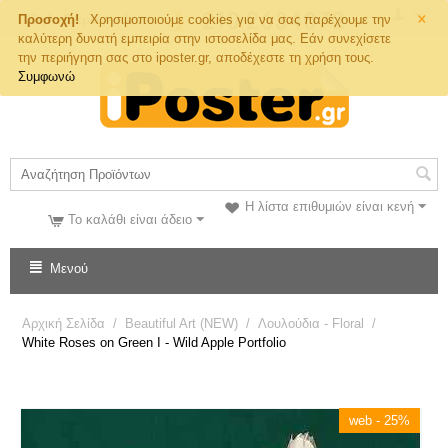
×
Τηλ. Παραγγελιών
Προσοχή!
Χρησιμοποιούμε cookies για να σας παρέχουμε την
καλύτερη δυνατή εμπειρία στην ιστοσελίδα μας. Εάν συνεχίσετε
την περιήγηση σας στο iposter.gr, αποδέχεστε τη χρήση τους.
Συμφωνώ
Η λίστα επιθυμιών είναι κενή
Το καλάθι είναι άδειο
Μενού
Αρχική Σελίδα
/
Beautiful Art (NEW)
/
Λουλούδια - Floral
/
White Roses on Green I - Wild Apple Portfolio
web - 25%