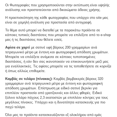
Οι Φωτογραφίες που χρησιμοποιούνται στην εκτύπωση είναι υψηλής
ανάλυσης και προστατεύονται από δικαιώματα άδειας χρήσης.
Η προεπισκόπηση της κάθε φωτογραφίας που υπάρχει στο site μας
είναι σε χαμηλή ανάλυση για προστασία από αντιγραφή.
Το θέμα αυτό μπορεί να διατεθεί με τα παρακάτω προϊόντα σε
κάποιες τυπικές διαστάσεις που μπορείτε να επιλέξετε από το e-shop
μας ή τις διαστάσεις που θέλετε εσείς.
Αφίσα σε χαρτί
με σατινέ υφή βάρους 200 γραμμαρίων ανά
τετραγωνικό μέτρο με έντονη και φωτογραφική απόδοση χρωμάτων.
Μπορείτε να επιλέξετε ανάμεσα σε κάποιες τυποποιημένες
διαστάσεις, ή εάν δεν σας ικανοποιούν να επικοινωνήσετε μαζί μας
για εναλλακτικές. Τις αφίσες μπορείτε να τις τοποθετήσετε σε κορνίζα
ή όπως αλλιώς επιθυμείτε.
Καμβάς σε τελάρο (πίνακας):
Καμβάς βαμβακερός βάρους 320
γραμμαρίων ανά τετραγωνικό μέτρο με έντονη και φωτογραφική
απόδοση χρωμάτων. Επίστρωση με ειδικό σατινέ βερνίκι για
επιπλέον προστασία από γρατζουνιές και άλλες φθορές. Ειδικό
ξύλινο τελάρο πάχους 2,3 εκατοστών με επιπλέον κόντρες για τους
μεγάλους πίνακες. Υπάρχει και η δυνατότητα κατασκευής για πιο
παχύ τελάρο.
Όλα μας τα προϊόντα κατασκευάζονται εξ ολοκλήρου από εμάς