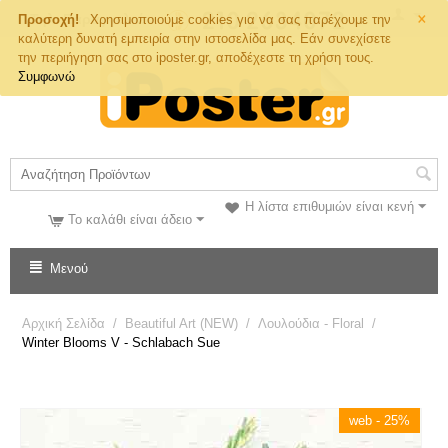
×
Τηλ. Παραγγελιών
Προσοχή!
Χρησιμοποιούμε cookies για να σας παρέχουμε την
καλύτερη δυνατή εμπειρία στην ιστοσελίδα μας. Εάν συνεχίσετε
την περιήγηση σας στο iposter.gr, αποδέχεστε τη χρήση τους.
Συμφωνώ
Η λίστα επιθυμιών είναι κενή
Το καλάθι είναι άδειο
Μενού
Αρχική Σελίδα
/
Beautiful Art (NEW)
/
Λουλούδια - Floral
/
Winter Blooms V - Schlabach Sue
web - 25%