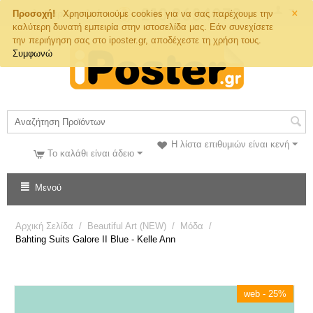
×
Τηλ. Παραγγελιών
Προσοχή!
Χρησιμοποιούμε cookies για να σας παρέχουμε την
καλύτερη δυνατή εμπειρία στην ιστοσελίδα μας. Εάν συνεχίσετε
την περιήγηση σας στο iposter.gr, αποδέχεστε τη χρήση τους.
Συμφωνώ
Η λίστα επιθυμιών είναι κενή
Το καλάθι είναι άδειο
Μενού
Αρχική Σελίδα
/
Beautiful Art (NEW)
/
Μόδα
/
Bahting Suits Galore II Blue - Kelle Ann
web - 25%