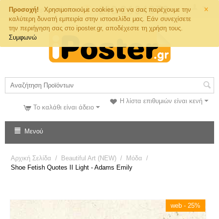
×
Τηλ. Παραγγελιών
Προσοχή!
Χρησιμοποιούμε cookies για να σας παρέχουμε την
καλύτερη δυνατή εμπειρία στην ιστοσελίδα μας. Εάν συνεχίσετε
την περιήγηση σας στο iposter.gr, αποδέχεστε τη χρήση τους.
Συμφωνώ
Η λίστα επιθυμιών είναι κενή
Το καλάθι είναι άδειο
Μενού
Αρχική Σελίδα
/
Beautiful Art (NEW)
/
Μόδα
/
Shoe Fetish Quotes II Light - Adams Emily
web - 25%