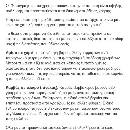
Οι Φωτογραφίες που χρησιμοποιούνται στην εκτύπωση είναι υψηλής
ανάλυσης και προστατεύονται από δικαιώματα άδειας χρήσης.
Η προεπισκόπηση της κάθε φωτογραφίας που υπάρχει στο site μας
είναι σε χαμηλή ανάλυση για προστασία από αντιγραφή.
Το θέμα αυτό μπορεί να διατεθεί με τα παρακάτω προϊόντα σε
κάποιες τυπικές διαστάσεις που μπορείτε να επιλέξετε από το e-shop
μας ή τις διαστάσεις που θέλετε εσείς.
Αφίσα σε χαρτί
με σατινέ υφή βάρους 200 γραμμαρίων ανά
τετραγωνικό μέτρο με έντονη και φωτογραφική απόδοση χρωμάτων.
Μπορείτε να επιλέξετε ανάμεσα σε κάποιες τυποποιημένες
διαστάσεις, ή εάν δεν σας ικανοποιούν να επικοινωνήσετε μαζί μας
για εναλλακτικές. Τις αφίσες μπορείτε να τις τοποθετήσετε σε κορνίζα
ή όπως αλλιώς επιθυμείτε.
Καμβάς σε τελάρο (πίνακας):
Καμβάς βαμβακερός βάρους 320
γραμμαρίων ανά τετραγωνικό μέτρο με έντονη και φωτογραφική
απόδοση χρωμάτων. Επίστρωση με ειδικό σατινέ βερνίκι για
επιπλέον προστασία από γρατζουνιές και άλλες φθορές. Ειδικό
ξύλινο τελάρο πάχους 2,3 εκατοστών με επιπλέον κόντρες για τους
μεγάλους πίνακες. Υπάρχει και η δυνατότητα κατασκευής για πιο
παχύ τελάρο.
Όλα μας τα προϊόντα κατασκευάζονται εξ ολοκλήρου από εμάς