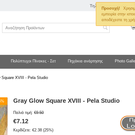
Τηλ. Παραγγελιών
Προσοχή!
Χρησιμ
εμπειρία στην ιστο
αποδέχεστε τη χρή
Πολύπτυχοι Πίνακες - Σετ
Πηχάκια ανάρτησης
Photo Galle
 Square XVIII - Pela Studio
Gray Glow Square XVIII - Pela Studio
25%
Παλιά τιμή:
€
9.50
€
7.12
Κερδίζετε:
€
2.38
(
25
%)