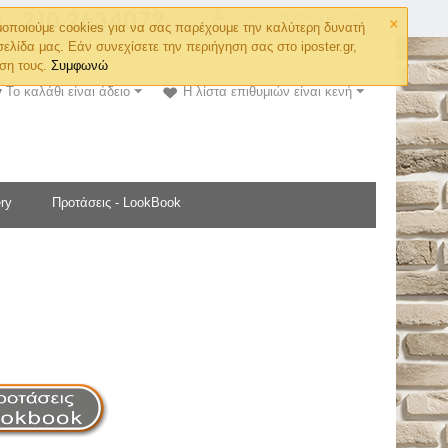
×
Ο λογαριασμός μου
οποιούμε cookies για να σας παρέχουμε την καλύτερη δυνατή
σελίδα μας. Εάν συνεχίσετε την περιήγηση σας στο iposter.gr,
ση τους.
Συμφωνώ
Το καλάθι είναι άδειο
Η λίστα επιθυμιών είναι κενή
ry
Προτάσεις - LookBook