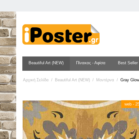
Beautiful Art (NEW)
Πίνακας - Αφίσα
Best Seller
Αρχική Σελίδα
/
Beautiful Art (NEW)
/
Μοντέρνα
/
Gray Glow
web - 