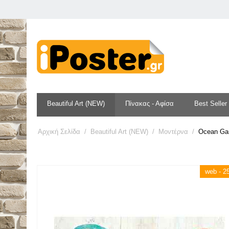
Beautiful Art (NEW)
Πίνακας - Αφίσα
Best Seller
Αρχική Σελίδα
/
Beautiful Art (NEW)
/
Μοντέρνα
/
Ocean Gar
web - 