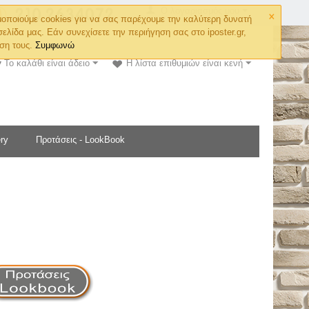
×
Ο λογαριασμός μου
οποιούμε cookies για να σας παρέχουμε την καλύτερη δυνατή
σελίδα μας. Εάν συνεχίσετε την περιήγηση σας στο iposter.gr,
ση τους.
Συμφωνώ
Το καλάθι είναι άδειο
Η λίστα επιθυμιών είναι κενή
ry
Προτάσεις - LookBook