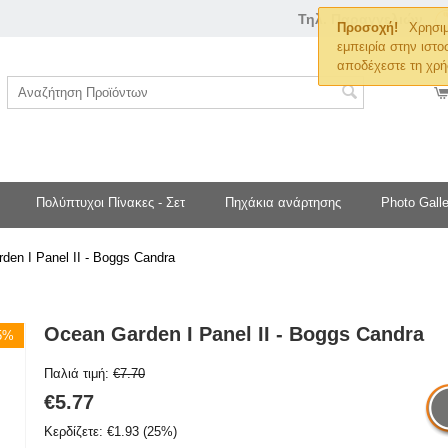
Τηλ. Παραγγελιών
Προσοχή!
Χρησιμ
εμπειρία στην ιστο
αποδέχεστε τη χρή
Πολύπτυχοι Πίνακες - Σετ
Πηχάκια ανάρτησης
Photo Galle
den I Panel II - Boggs Candra
Ocean Garden I Panel II - Boggs Candra
25%
Παλιά τιμή:
€
7.70
€
5.77
Κερδίζετε:
€
1.93
(
25
%)