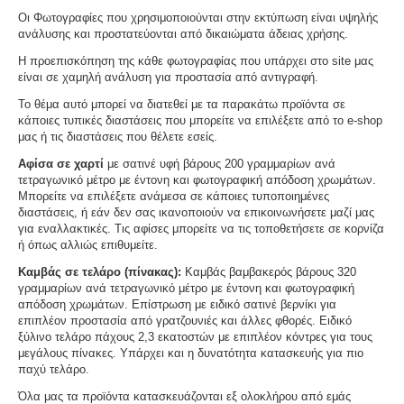
Οι Φωτογραφίες που χρησιμοποιούνται στην εκτύπωση είναι υψηλής
ανάλυσης και προστατεύονται από δικαιώματα άδειας χρήσης.
Η προεπισκόπηση της κάθε φωτογραφίας που υπάρχει στο site μας
είναι σε χαμηλή ανάλυση για προστασία από αντιγραφή.
Το θέμα αυτό μπορεί να διατεθεί με τα παρακάτω προϊόντα σε
κάποιες τυπικές διαστάσεις που μπορείτε να επιλέξετε από το e-shop
μας ή τις διαστάσεις που θέλετε εσείς.
Αφίσα σε χαρτί
με σατινέ υφή βάρους 200 γραμμαρίων ανά
τετραγωνικό μέτρο με έντονη και φωτογραφική απόδοση χρωμάτων.
Μπορείτε να επιλέξετε ανάμεσα σε κάποιες τυποποιημένες
διαστάσεις, ή εάν δεν σας ικανοποιούν να επικοινωνήσετε μαζί μας
για εναλλακτικές. Τις αφίσες μπορείτε να τις τοποθετήσετε σε κορνίζα
ή όπως αλλιώς επιθυμείτε.
Καμβάς σε τελάρο (πίνακας):
Καμβάς βαμβακερός βάρους 320
γραμμαρίων ανά τετραγωνικό μέτρο με έντονη και φωτογραφική
απόδοση χρωμάτων. Επίστρωση με ειδικό σατινέ βερνίκι για
επιπλέον προστασία από γρατζουνιές και άλλες φθορές. Ειδικό
ξύλινο τελάρο πάχους 2,3 εκατοστών με επιπλέον κόντρες για τους
μεγάλους πίνακες. Υπάρχει και η δυνατότητα κατασκευής για πιο
παχύ τελάρο.
Όλα μας τα προϊόντα κατασκευάζονται εξ ολοκλήρου από εμάς