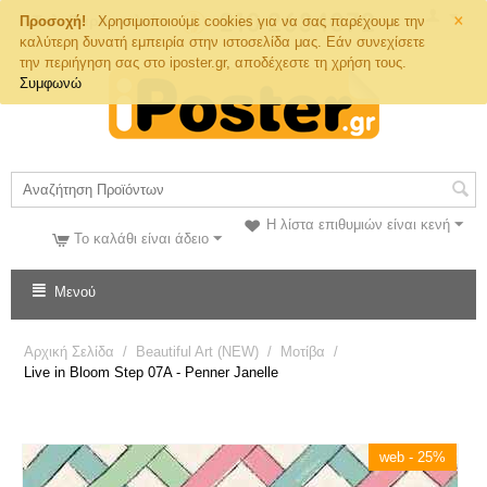
×
Τηλ. Παραγγελιών
Προσοχή!
Χρησιμοποιούμε cookies για να σας παρέχουμε την
καλύτερη δυνατή εμπειρία στην ιστοσελίδα μας. Εάν συνεχίσετε
την περιήγηση σας στο iposter.gr, αποδέχεστε τη χρήση τους.
Συμφωνώ
Η λίστα επιθυμιών είναι κενή
Το καλάθι είναι άδειο
Μενού
Αρχική Σελίδα
/
Beautiful Art (NEW)
/
Μοτίβα
/
Live in Bloom Step 07A - Penner Janelle
web - 25%