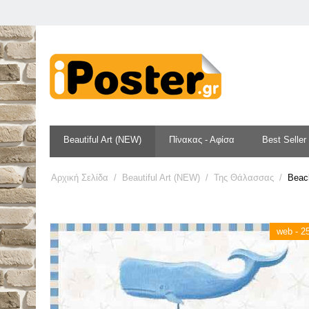
Beautiful Art (NEW)
Πίνακας - Αφίσα
Best Seller
Αρχική Σελίδα
/
Beautiful Art (NEW)
/
Της Θάλασσας
/
Beac
web - 