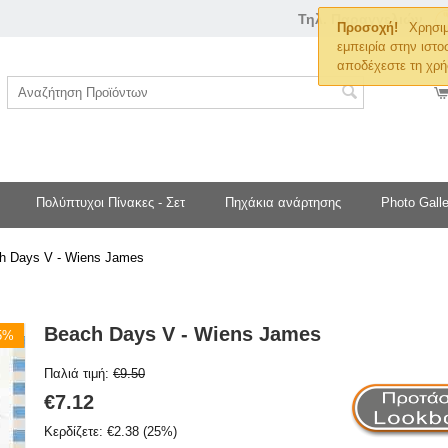
Τηλ. Παραγγελιών
Προσοχή!
Χρησιμ
εμπειρία στην ιστο
αποδέχεστε τη χρή
Πολύπτυχοι Πίνακες - Σετ
Πηχάκια ανάρτησης
Photo Galle
h Days V - Wiens James
Beach Days V - Wiens James
25%
Παλιά τιμή:
€
9.50
€
7.12
Κερδίζετε:
€
2.38
(
25
%)