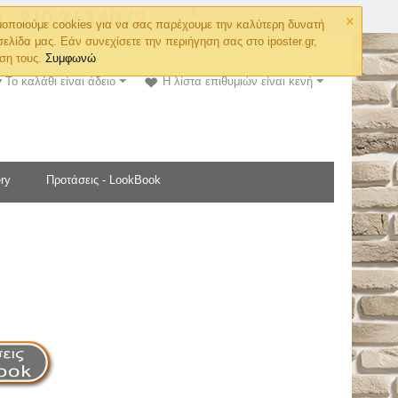
×
Ο λογαριασμός μου
οποιούμε cookies για να σας παρέχουμε την καλύτερη δυνατή
σελίδα μας. Εάν συνεχίσετε την περιήγηση σας στο iposter.gr,
ση τους.
Συμφωνώ
Το καλάθι είναι άδειο
Η λίστα επιθυμιών είναι κενή
ry
Προτάσεις - LookBook