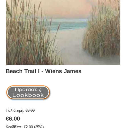
Beach Trail I - Wiens James
Παλιά τιμή:
€
8.00
€
6.00
Κερδίζετε:
€
2.00
(
25
%)