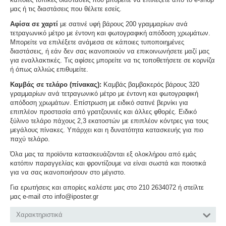
μας ή τις διαστάσεις που θέλετε εσείς.
Αφίσα σε χαρτί
με σατινέ υφή βάρους 200 γραμμαρίων ανά
τετραγωνικό μέτρο με έντονη και φωτογραφική απόδοση χρωμάτων.
Μπορείτε να επιλέξετε ανάμεσα σε κάποιες τυποποιημένες
διαστάσεις, ή εάν δεν σας ικανοποιούν να επικοινωνήσετε μαζί μας
για εναλλακτικές. Τις αφίσες μπορείτε να τις τοποθετήσετε σε κορνίζα
ή όπως αλλιώς επιθυμείτε.
Καμβάς σε τελάρο (πίνακας):
Καμβάς βαμβακερός βάρους 320
γραμμαρίων ανά τετραγωνικό μέτρο με έντονη και φωτογραφική
απόδοση χρωμάτων. Επίστρωση με ειδικό σατινέ βερνίκι για
επιπλέον προστασία από γρατζουνιές και άλλες φθορές. Ειδικό
ξύλινο τελάρο πάχους 2,3 εκατοστών με επιπλέον κόντρες για τους
μεγάλους πίνακες. Υπάρχει και η δυνατότητα κατασκευής για πιο
παχύ τελάρο.
Όλα μας τα προϊόντα κατασκευάζονται εξ ολοκλήρου από εμάς
κατόπιν παραγγελίας και φροντίζουμε να είναι σωστά και ποιοτικά
για να σας ικανοποιήσουν στο μέγιστο.
Για ερωτήσεις και απορίες καλέστε μας στο 210 2634072 ή στείλτε
μας e-mail στο info@iposter.gr
Χαρακτηριστικά