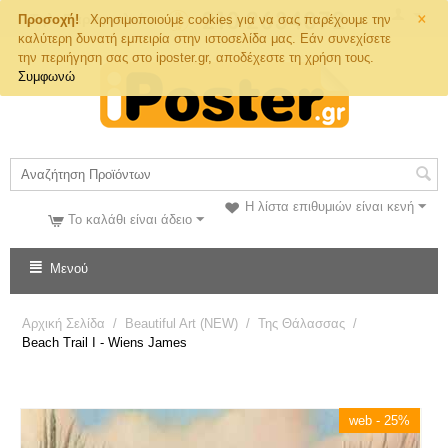
×
Τηλ. Παραγγελιών
Προσοχή!
Χρησιμοποιούμε cookies για να σας παρέχουμε την
καλύτερη δυνατή εμπειρία στην ιστοσελίδα μας. Εάν συνεχίσετε
την περιήγηση σας στο iposter.gr, αποδέχεστε τη χρήση τους.
Συμφωνώ
Η λίστα επιθυμιών είναι κενή
Το καλάθι είναι άδειο
Μενού
Αρχική Σελίδα
/
Beautiful Art (NEW)
/
Της Θάλασσας
/
Beach Trail I - Wiens James
web - 25%