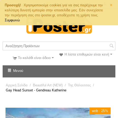
×
Τηλ. Παραγγελιών
Προσοχή!
Χρησιμοποιούμε cookies για να σας παρέχουμε την
καλύτερη δυνατή εμπειρία στην ιστοσελίδα μας. Εάν συνεχίσετε
την περιήγηση σας στο iposter.gr, αποδέχεστε τη χρήση τους.
Συμφωνώ
Η λίστα επιθυμιών είναι κενή
Το καλάθι είναι άδειο
Μενού
Αρχική Σελίδα
/
Beautiful Art (NEW)
/
Της Θάλασσας
/
Gay Head Sunset - Gendreau Katherine
web - 25%