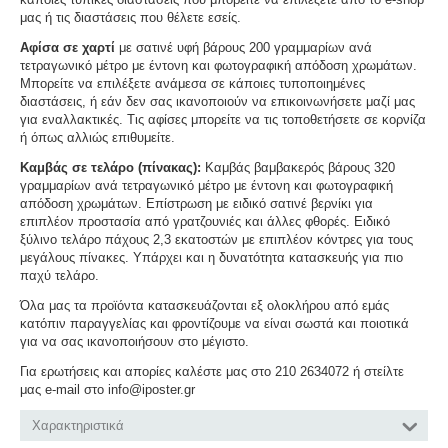
μας ή τις διαστάσεις που θέλετε εσείς.
Αφίσα σε χαρτί
με σατινέ υφή βάρους 200 γραμμαρίων ανά
τετραγωνικό μέτρο με έντονη και φωτογραφική απόδοση χρωμάτων.
Μπορείτε να επιλέξετε ανάμεσα σε κάποιες τυποποιημένες
διαστάσεις, ή εάν δεν σας ικανοποιούν να επικοινωνήσετε μαζί μας
για εναλλακτικές. Τις αφίσες μπορείτε να τις τοποθετήσετε σε κορνίζα
ή όπως αλλιώς επιθυμείτε.
Καμβάς σε τελάρο (πίνακας):
Καμβάς βαμβακερός βάρους 320
γραμμαρίων ανά τετραγωνικό μέτρο με έντονη και φωτογραφική
απόδοση χρωμάτων. Επίστρωση με ειδικό σατινέ βερνίκι για
επιπλέον προστασία από γρατζουνιές και άλλες φθορές. Ειδικό
ξύλινο τελάρο πάχους 2,3 εκατοστών με επιπλέον κόντρες για τους
μεγάλους πίνακες. Υπάρχει και η δυνατότητα κατασκευής για πιο
παχύ τελάρο.
Όλα μας τα προϊόντα κατασκευάζονται εξ ολοκλήρου από εμάς
κατόπιν παραγγελίας και φροντίζουμε να είναι σωστά και ποιοτικά
για να σας ικανοποιήσουν στο μέγιστο.
Για ερωτήσεις και απορίες καλέστε μας στο 210 2634072 ή στείλτε
μας e-mail στο info@iposter.gr
Χαρακτηριστικά