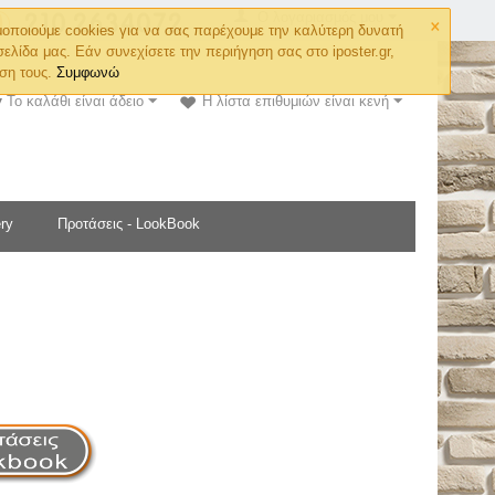
×
Ο λογαριασμός μου
οποιούμε cookies για να σας παρέχουμε την καλύτερη δυνατή
σελίδα μας. Εάν συνεχίσετε την περιήγηση σας στο iposter.gr,
ση τους.
Συμφωνώ
Το καλάθι είναι άδειο
Η λίστα επιθυμιών είναι κενή
ry
Προτάσεις - LookBook