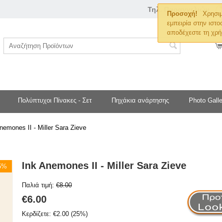
Τηλ. Παραγγελιών
Προσοχή!
Χρησιμ
εμπειρία στην ιστο
αποδέχεστε τη χρή
Πολύπτυχοι Πίνακες - Σετ
Πηχάκια ανάρτησης
Photo Galle
nemones II - Miller Sara Zieve
Ink Anemones II - Miller Sara Zieve
25%
Παλιά τιμή:
€
8.00
€
6.00
Κερδίζετε:
€
2.00
(
25
%)