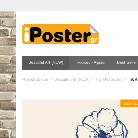
Beautiful Art (NEW)
Πίνακας - Αφίσα
Best Seller
Αρχική Σελίδα
/
Beautiful Art (NEW)
/
Της Θάλασσας
/
Ink A
web - 