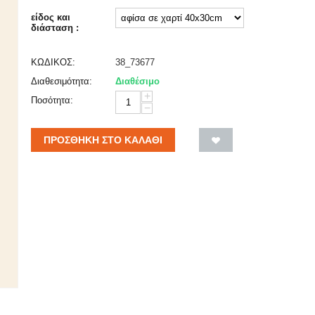
είδος και
διάσταση :
ΚΩΔΙΚΟΣ:
38_73677
Διαθεσιμότητα:
Διαθέσιμο
+
Ποσότητα:
−
ΠΡΟΣΘΉΚΗ ΣΤΟ ΚΑΛΆΘΙ