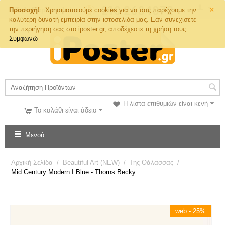
×
Τηλ. Παραγγελιών
Προσοχή!
Χρησιμοποιούμε cookies για να σας παρέχουμε την
καλύτερη δυνατή εμπειρία στην ιστοσελίδα μας. Εάν συνεχίσετε
την περιήγηση σας στο iposter.gr, αποδέχεστε τη χρήση τους.
Συμφωνώ
Η λίστα επιθυμιών είναι κενή
Το καλάθι είναι άδειο
Μενού
Αρχική Σελίδα
/
Beautiful Art (NEW)
/
Της Θάλασσας
/
Mid Century Modern I Blue - Thorns Becky
web - 25%