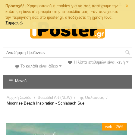
×
Τηλ. Παραγγελιών
Προσοχή!
Χρησιμοποιούμε cookies για να σας παρέχουμε την
καλύτερη δυνατή εμπειρία στην ιστοσελίδα μας. Εάν συνεχίσετε
την περιήγηση σας στο iposter.gr, αποδέχεστε τη χρήση τους.
Συμφωνώ
Η λίστα επιθυμιών είναι κενή
Το καλάθι είναι άδειο
Μενού
Αρχική Σελίδα
/
Beautiful Art (NEW)
/
Της Θάλασσας
/
Moonrise Beach Inspiration - Schlabach Sue
web - 25%