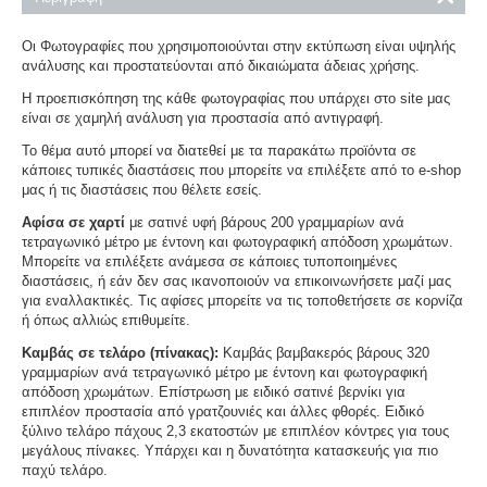
Οι Φωτογραφίες που χρησιμοποιούνται στην εκτύπωση είναι υψηλής
ανάλυσης και προστατεύονται από δικαιώματα άδειας χρήσης.
Η προεπισκόπηση της κάθε φωτογραφίας που υπάρχει στο site μας
είναι σε χαμηλή ανάλυση για προστασία από αντιγραφή.
Το θέμα αυτό μπορεί να διατεθεί με τα παρακάτω προϊόντα σε
κάποιες τυπικές διαστάσεις που μπορείτε να επιλέξετε από το e-shop
μας ή τις διαστάσεις που θέλετε εσείς.
Αφίσα σε χαρτί
με σατινέ υφή βάρους 200 γραμμαρίων ανά
τετραγωνικό μέτρο με έντονη και φωτογραφική απόδοση χρωμάτων.
Μπορείτε να επιλέξετε ανάμεσα σε κάποιες τυποποιημένες
διαστάσεις, ή εάν δεν σας ικανοποιούν να επικοινωνήσετε μαζί μας
για εναλλακτικές. Τις αφίσες μπορείτε να τις τοποθετήσετε σε κορνίζα
ή όπως αλλιώς επιθυμείτε.
Καμβάς σε τελάρο (πίνακας):
Καμβάς βαμβακερός βάρους 320
γραμμαρίων ανά τετραγωνικό μέτρο με έντονη και φωτογραφική
απόδοση χρωμάτων. Επίστρωση με ειδικό σατινέ βερνίκι για
επιπλέον προστασία από γρατζουνιές και άλλες φθορές. Ειδικό
ξύλινο τελάρο πάχους 2,3 εκατοστών με επιπλέον κόντρες για τους
μεγάλους πίνακες. Υπάρχει και η δυνατότητα κατασκευής για πιο
παχύ τελάρο.