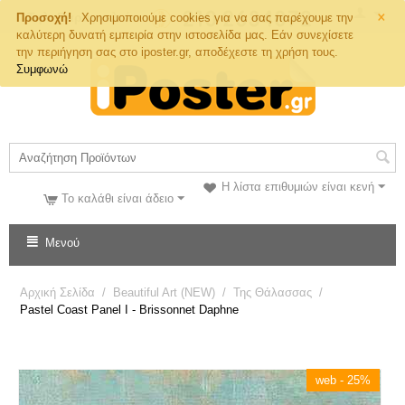
×
Τηλ. Παραγγελιών
Προσοχή!
Χρησιμοποιούμε cookies για να σας παρέχουμε την
καλύτερη δυνατή εμπειρία στην ιστοσελίδα μας. Εάν συνεχίσετε
την περιήγηση σας στο iposter.gr, αποδέχεστε τη χρήση τους.
Συμφωνώ
Η λίστα επιθυμιών είναι κενή
Το καλάθι είναι άδειο
Μενού
Αρχική Σελίδα
/
Beautiful Art (NEW)
/
Της Θάλασσας
/
Pastel Coast Panel I - Brissonnet Daphne
web - 25%